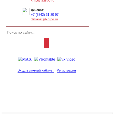
krirpo@krirpo.ru
Деканат:
+7 (3842) 31-20-97
dekanat@krirpo.ru
Вход в личный кабинет
Регистрация
2001-
2026
© ГБУ ДПО «КРИРПО» им. А.М.
Тулеева
Разработано в «Резалт»