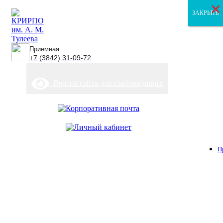
×
×
×
ЗАКРЫТЬ
ЗАКРЫТЬ
ЗАКРЫТЬ
Приемная:
+7 (3842) 31-09-72
Версия сайта для слабовидящих
П