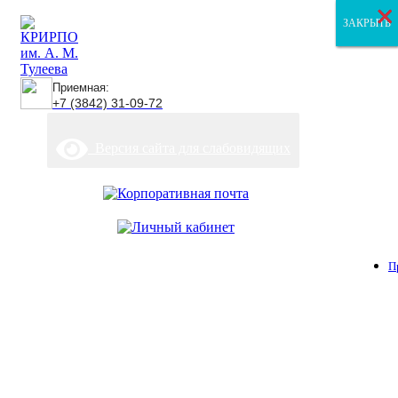
×
×
×
ЗАКРЫТЬ
ЗАКРЫТЬ
ЗАКРЫТЬ
Приемная:
+7 (3842) 31-09-72
Версия сайта для слабовидящих
П