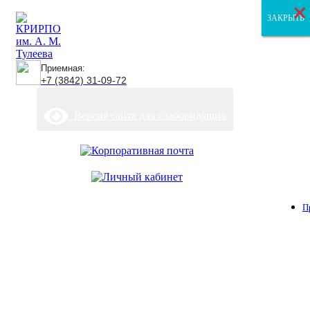
×
×
×
ЗАКРЫТЬ
ЗАКРЫТЬ
ЗАКРЫТЬ
Приемная:
+7 (3842) 31-09-72
Версия сайта для слабовидящих
П