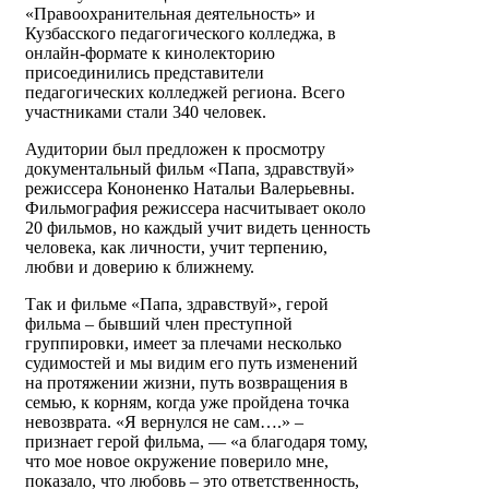
«Правоохранительная деятельность» и
Кузбасского педагогического колледжа, в
онлайн-формате к кинолекторию
присоединились представители
педагогических колледжей региона. Всего
участниками стали 340 человек.
Аудитории был предложен к просмотру
документальный фильм «Папа, здравствуй»
режиссера Кононенко Натальи Валерьевны.
Фильмография режиссера насчитывает около
20 фильмов, но каждый учит видеть ценность
человека, как личности, учит терпению,
любви и доверию к ближнему.
Так и фильме «Папа, здравствуй», герой
фильма – бывший член преступной
группировки, имеет за плечами несколько
судимостей и мы видим его путь изменений
на протяжении жизни, путь возвращения в
семью, к корням, когда уже пройдена точка
невозврата. «Я вернулся не сам….» –
признает герой фильма, — «а благодаря тому,
что мое новое окружение поверило мне,
показало, что любовь – это ответственность,