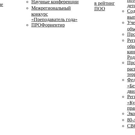
пот
Научные конференции
в рейтинг
ые
дет
Межрегиональный
ПОО
Сод
конкурс
вып
«Преподаватель года»
Уче
ПРОФориентир
объ
Про
Рег
обр
кин
Род
Про
рас
тер
Фед
«Бе
дви
Рег
«Ку
пра
Эко
80-
СВО