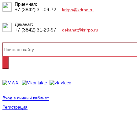
Приемная:
+7 (3842) 31-09-72
|
krirpo@krirpo.ru
Деканат:
+7 (3842) 31-20-97
|
dekanat@krirpo.ru
Вход в личный кабинет
Регистрация
2001-
2026
© ГБУ ДПО «КРИРПО» им. А.М. Тулеева