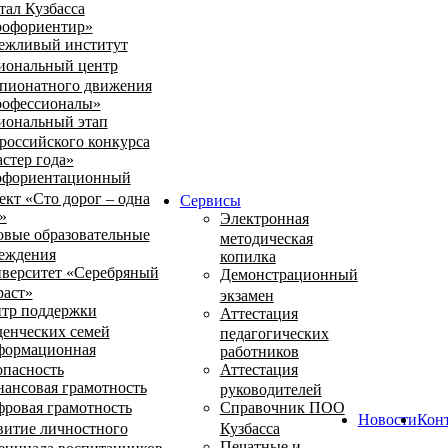
тал Кузбасса
офориентир»
ежливый институт
иональный центр
пионатного движения
офессионалы»
иональный этап
российского конкурса
стер года»
фориентационный
ект «Сто дорог – одна
Сервисы
»
Электронная
овые образовательные
методическая
еждения
копилка
верситет «Серебряный
Демонстрационный
раст»
экзамен
тр поддержки
Аттестация
денческих семей
педагогических
ормационная
работников
опасность
Аттестация
ансовая грамотность
руководителей
ровая грамотность
Справочник ПОО
Новости
Кон
витие личностного
Кузбасса
Печатные и