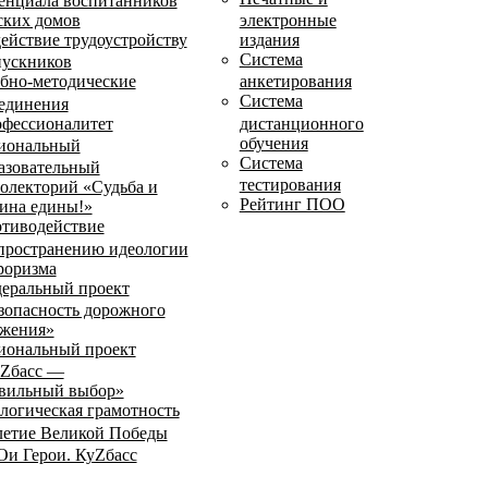
енциала воспитанников
ских домов
электронные
ействие трудоустройству
издания
Система
ускников
бно-методические
анкетирования
Система
единения
фессионалитет
дистанционного
обучения
иональный
Система
азовательный
тестирования
олекторий «Судьба и
Рейтинг ПОО
ина едины!»
тиводействие
пространению идеологии
роризма
еральный проект
зопасность дорожного
жения»
иональный проект
Zбасс —
вильный выбор»
логическая грамотность
летие Великой Победы
и Герои. КуZбасс