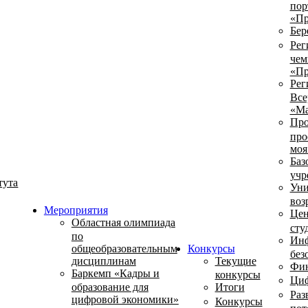
пор
«Пр
Бер
Рег
чем
«Пр
Рег
Все
«Ма
Про
про
моя
Баз
учр
тута
Уни
воз
Мероприятия
Цен
Областная олимпиада
сту
по
Инф
общеобразовательным
Конкурсы
без
дисциплинам
Текущие
Фин
Баркемп «Кадры и
конкурсы
Циф
образование для
Итоги
Раз
цифровой экономики»
Конкурсы