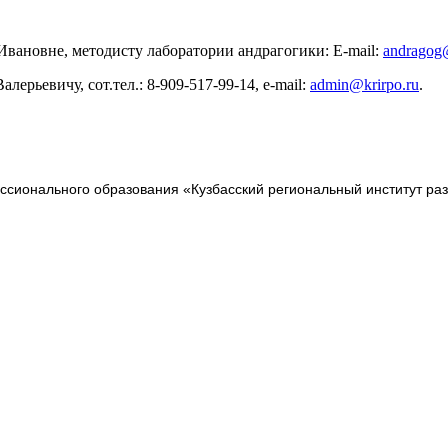
вановне, методисту лаборатории андрагогики: E-mail:
andragog@
ерьевичу, сот.тел.: 8-909-517-99-14, e-mail:
admin@krirpo.ru
.
сионального образования «Кузбасский региональный институт ра