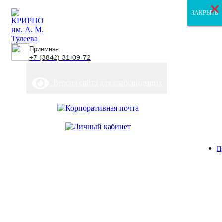
×
×
×
ЗАКРЫТЬ
ЗАКРЫТЬ
ЗАКРЫТЬ
Приемная:
+7 (3842) 31-09-72
Версия сайта для слабовидящих
П