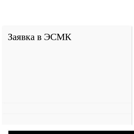
2001-
2026
© ГБУ ДПО «КРИРПО» им. А.М.
Тулеева
Разработано в «Резалт»
Заявка в ЭСМК