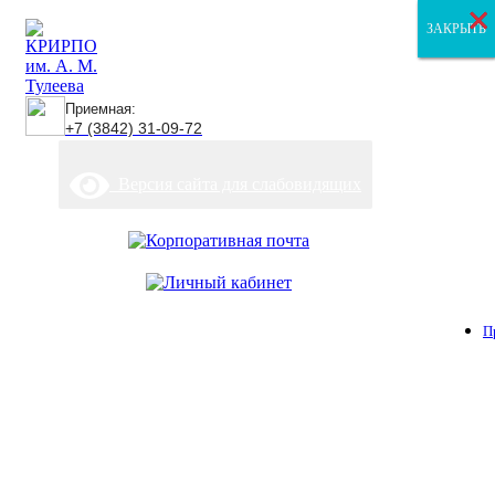
×
×
×
ЗАКРЫТЬ
ЗАКРЫТЬ
ЗАКРЫТЬ
Приемная:
+7 (3842) 31-09-72
Версия сайта для слабовидящих
П