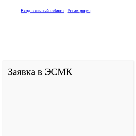
Вход в личный кабинет
Регистрация
2001-
2026
© ГБУ ДПО «КРИРПО» им. А.М.
Тулеева
Разработано в «Резалт»
Заявка в ЭСМК