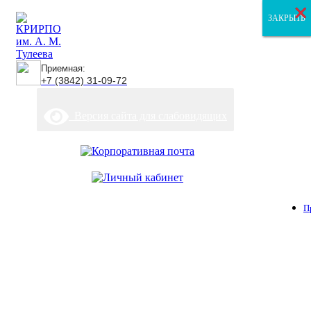
×
×
×
ЗАКРЫТЬ
ЗАКРЫТЬ
ЗАКРЫТЬ
Приемная:
+7 (3842) 31-09-72
Версия сайта для слабовидящих
П