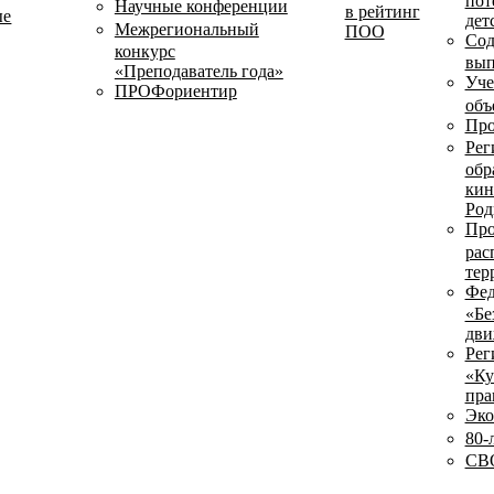
пот
Научные конференции
в рейтинг
ые
дет
Межрегиональный
ПОО
Сод
конкурс
вып
«Преподаватель года»
Уче
ПРОФориентир
объ
Про
Рег
обр
кин
Род
Про
рас
тер
Фед
«Бе
дви
Рег
«Ку
пра
Эко
80-
СВО