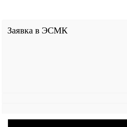
2001-
2026
© ГБУ ДПО «КРИРПО» им. А.М. Тулеева
Разработано в «Резалт»
Заявка в ЭСМК