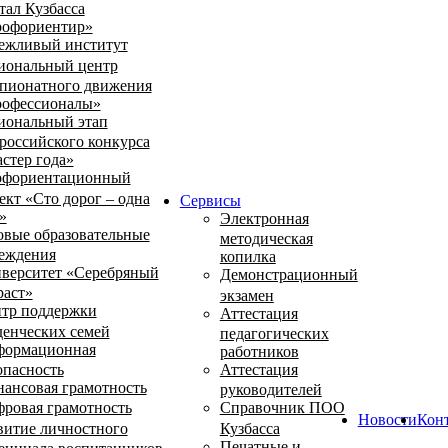
тал Кузбасса
офориентир»
ежливый институт
иональный центр
пионатного движения
офессионалы»
иональный этап
российского конкурса
стер года»
фориентационный
ект «Сто дорог – одна
Сервисы
»
Электронная
овые образовательные
методическая
еждения
копилка
верситет «Серебряный
Демонстрационный
раст»
экзамен
тр поддержки
Аттестация
денческих семей
педагогических
ормационная
работников
опасность
Аттестация
ансовая грамотность
руководителей
ровая грамотность
Справочник ПОО
Новости
Кон
витие личностного
Кузбасса
Печатные и