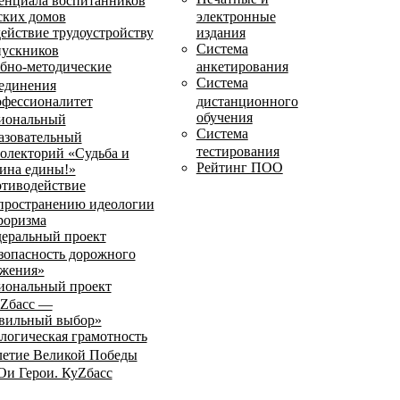
енциала воспитанников
ских домов
электронные
ействие трудоустройству
издания
Система
ускников
бно-методические
анкетирования
Система
единения
фессионалитет
дистанционного
обучения
иональный
Система
азовательный
тестирования
олекторий «Судьба и
Рейтинг ПОО
ина едины!»
тиводействие
пространению идеологии
роризма
еральный проект
зопасность дорожного
жения»
иональный проект
Zбасс —
вильный выбор»
логическая грамотность
летие Великой Победы
и Герои. КуZбасс