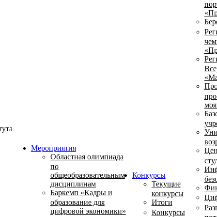
пор
«Пр
Бер
Рег
чем
«Пр
Рег
Все
«Ма
Про
про
моя
Баз
учр
тута
Уни
воз
Мероприятия
Цен
Областная олимпиада
сту
по
Инф
общеобразовательным
Конкурсы
без
дисциплинам
Текущие
Фин
Баркемп «Кадры и
конкурсы
Циф
образование для
Итоги
Раз
цифровой экономики»
Конкурсы