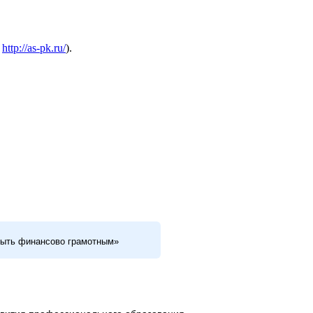
а
http://as-pk.ru/
).
быть финансово грамотным»