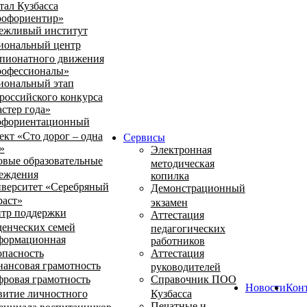
тал Кузбасса
офориентир»
ежливый институт
иональный центр
пионатного движения
офессионалы»
иональный этап
российского конкурса
стер года»
фориентационный
ект «Сто дорог – одна
Сервисы
»
Электронная
овые образовательные
методическая
еждения
копилка
верситет «Серебряный
Демонстрационный
раст»
экзамен
тр поддержки
Аттестация
денческих семей
педагогических
ормационная
работников
опасность
Аттестация
ансовая грамотность
руководителей
ровая грамотность
Справочник ПОО
Новости
Кон
витие личностного
Кузбасса
Печатные и