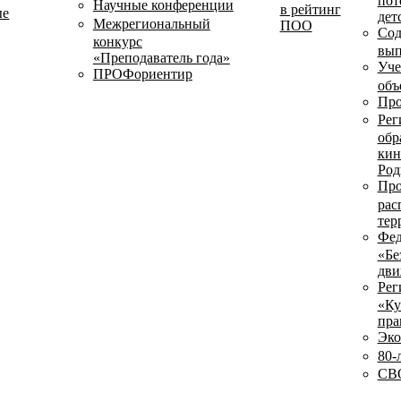
пот
Научные конференции
в рейтинг
ые
дет
Межрегиональный
ПОО
Сод
конкурс
вып
«Преподаватель года»
Уче
ПРОФориентир
объ
Про
Рег
обр
кин
Род
Про
рас
тер
Фед
«Бе
дви
Рег
«Ку
пра
Эко
80-
СВО