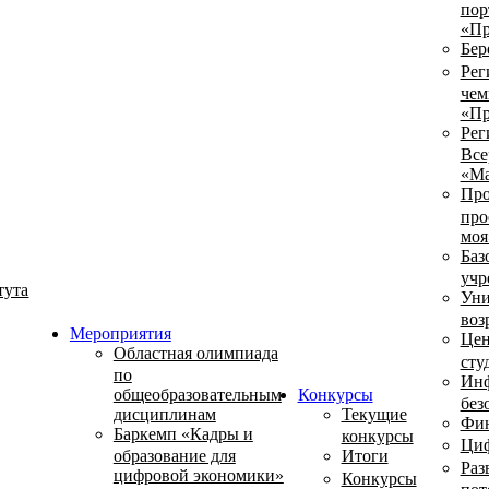
пор
«Пр
Бер
Рег
чем
«Пр
Рег
Все
«Ма
Про
про
моя
Баз
учр
тута
Уни
воз
Мероприятия
Цен
Областная олимпиада
сту
по
Инф
общеобразовательным
Конкурсы
без
дисциплинам
Текущие
Фин
Баркемп «Кадры и
конкурсы
Циф
образование для
Итоги
Раз
цифровой экономики»
Конкурсы