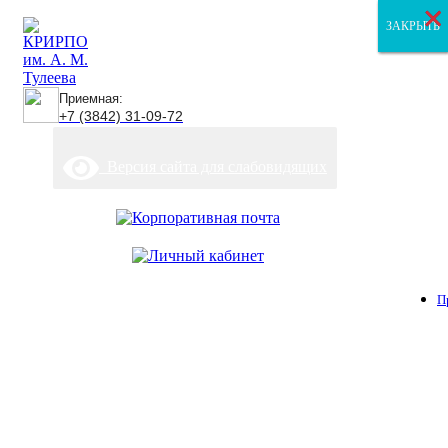
×
×
×
ЗАКРЫТЬ
ЗАКРЫТЬ
ЗАКРЫТЬ
Приемная:
+7 (3842) 31-09-72
Версия сайта для слабовидящих
П