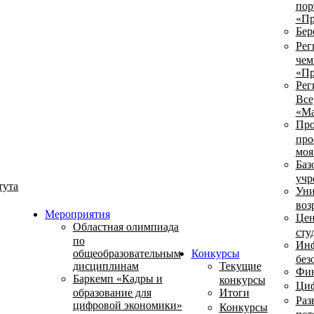
пор
«Пр
Бер
Рег
чем
«Пр
Рег
Все
«Ма
Про
про
моя
Баз
учр
тута
Уни
воз
Мероприятия
Цен
Областная олимпиада
сту
по
Инф
общеобразовательным
Конкурсы
без
дисциплинам
Текущие
Фин
Баркемп «Кадры и
конкурсы
Циф
образование для
Итоги
Раз
цифровой экономики»
Конкурсы