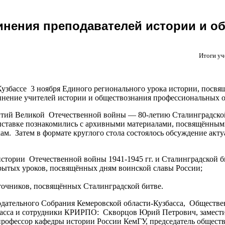
инения преподавателей истории и о
Итоги уч
Кузбассе 3 ноября Единого регионального урока истории, посв
инение учителей истории и обществознания профессиональных о
ытий Великой Отечественной войны — 80-летию Сталинградско
выставке познакомились с архивными материалами, посвящённым
. Затем в формате круглого стола состоялось обсуждение акту
стории Отечественной войны 1941-1945 гг. и Сталинградской б
рытых уроков, посвящённых дням воинской славы России;
точников, посвящённых Сталинградской битве.
нодательного Собрания Кемеровской области-Кузбасса, Обществе
басса и сотрудники КРИРПО: Скворцов Юрий Петрович, замести
 профессор кафедры истории России КемГУ, председатель общест