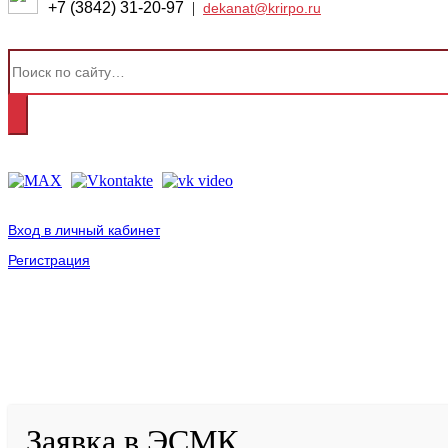
+7 (3842) 31-20-97
|
dekanat@krirpo.ru
Вход в личный кабинет
Регистрация
2001-
2026
© ГБУ ДПО «КРИРПО» им. А.М. Тулеева
Разработано в «Резалт»
Заявка в ЭСМК