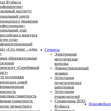
тал Кузбасса
офориентир»
ежливый институт
иональный центр
пионатного движения
офессионалы»
иональный этап
российского конкурса
стер года»
фориентационный
ект «Сто дорог – одна
Сервисы
»
Электронная
овые образовательные
методическая
еждения
копилка
верситет «Серебряный
Демонстрационный
раст»
экзамен
тр поддержки
Аттестация
денческих семей
педагогических
ормационная
работников
опасность
Аттестация
ансовая грамотность
руководителей
ровая грамотность
Справочник ПОО
Новости
Кон
витие личностного
Кузбасса
Печатные и