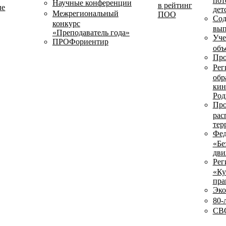
пот
Научные конференции
в рейтинг
ые
дет
Межрегиональный
ПОО
Сод
конкурс
вып
«Преподаватель года»
Уче
ПРОФориентир
объ
Про
Рег
обр
кин
Род
Про
рас
тер
Фед
«Бе
дви
Рег
«Ку
пра
Эко
80-
СВО