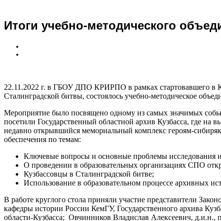
Итоги учебно-методического объед
22.11.2022 г. в ГБОУ ДПО КРИРПО в рамках стартовавшего в 
Сталинградской битвы, состоялось учебно-методическое объед
Мероприятие было посвящено одному из самых значимых соб
посетили Государственный областной архив Кузбасса, где на 
недавно открывшийся мемориальный комплекс героям-сибирякам
обеспечения по темам:
Ключевые вопросы и основные проблемы исследования и
О проведении в образовательных организациях СПО отк
Кузбассовцы в Сталинградской битве;
Использование в образовательном процессе архивных ис
В работе круглого стола приняли участие представители Зако
кафедры истории России КемГУ, Государственного архива Куз
области-Кузбасса; Овчинников Владислав Алексеевич, д.и.н.,