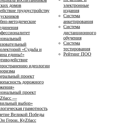
енциала воспитанников
ских домов
электронные
ействие трудоустройству
издания
Система
ускников
бно-методические
анкетирования
Система
единения
фессионалитет
дистанционного
обучения
иональный
Система
азовательный
тестирования
олекторий «Судьба и
Рейтинг ПОО
ина едины!»
тиводействие
пространению идеологии
роризма
еральный проект
зопасность дорожного
жения»
иональный проект
Zбасс —
вильный выбор»
логическая грамотность
летие Великой Победы
и Герои. КуZбасс