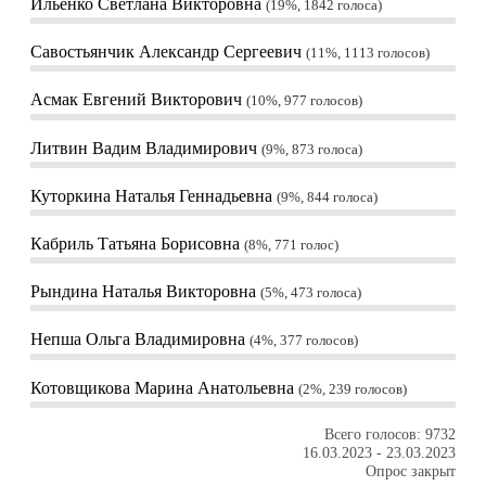
Ильенко Светлана Викторовна
19%, 1842
голоса
Савостьянчик Александр Сергеевич
11%, 1113
голосов
Асмак Евгений Викторович
10%, 977
голосов
Литвин Вадим Владимирович
9%, 873
голоса
Куторкина Наталья Геннадьевна
9%, 844
голоса
Кабриль Татьяна Борисовна
8%, 771
голос
Рындина Наталья Викторовна
5%, 473
голоса
Непша Ольга Владимировна
4%, 377
голосов
Котовщикова Марина Анатольевна
2%, 239
голосов
Всего голосов: 9732
16.03.2023
-
23.03.2023
Опрос закрыт