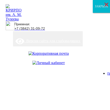
×
×
×
ЗАКРЫТЬ
ЗАКРЫТЬ
ЗАКРЫТЬ
Приемная:
+7 (3842) 31-09-72
Версия сайта для слабовидящих
П