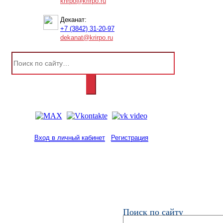
krirpo@krirpo.ru
Деканат:
+7 (3842) 31-20-97
dekanat@krirpo.ru
Вход в личный кабинет
Регистрация
2001-
2026
© ГБУ ДПО «КРИРПО» им. А.М.
Тулеева
Разработано в «Резалт»
Поиск по сайту