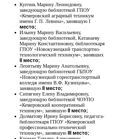
Купчик Марину Леонидовну,
заведующую библиотекой ГПОУ
«Кемеровский аграрный техникум
имени Г. П. Левина», занявшую I
место;
Ильину Марину Васильевну,
заведующую библиотекой, Катанаеву
Марину Константиновну, библиотекаря
ГПОУ «Новокузнецкий транспортно-
технологический техникум», занявших
II место;
Леонтьеву Марину Анатольевну,
заведующую библиотекой ГБПОУ
«Новокузнецкий горнотранспортный
колледж имени В.Ф. Кузнецова»,
занявшую
II место;
Сипягину Елену Владимировну,
заведующую библиотекой ЧОУПО
«Кемеровский кооперативный
техникум», занявшую
II место;
Долматову Ирину Борисовну, педагога-
библиотекаря ГПОУ «Кемеровский
профессионально-технический
техникум», занявшую
III место;
Кроман Татьяну Алексеевну,