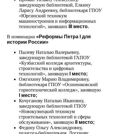
заведующую библиотекой, Елкину
Ларису Андреевну, библиотекаря ГПОУ
«Юргинский техникум
машиностроения и информационных
технологий», занявших
III место.
В номинации
«Реформы Петра I для
истории России»
Пылеву Наталью Валерьевну,
заведующую библиотекой ГАПОУ
«Кузбасский колледж архитектуры,
строительства и цифровых
технологий», занявшую
I
место;
Ожгихину Марию Владимировну,
библиотекаря ГПОУ «Осинниковский
горнотехнический колледж», занявшую
I место;
Кочуганову Наталью Ивановну,
заведующую библиотекой ГПОУ
«Новокузнецкий техникум
строительных технологий и сферы
обслуживания», занявшую
II место;
Федину Ольгу Александровну,
педагога-библиотекаря, Логунову