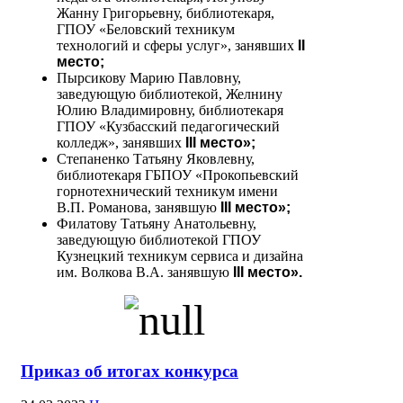
Жанну Григорьевну, библиотекаря,
ГПОУ «Беловский техникум
технологий и сферы услуг», занявших
II
место;
Пырсикову Марию Павловну,
заведующую библиотекой, Желнину
Юлию Владимировну, библиотекаря
ГПОУ «Кузбасский педагогический
колледж», занявших
III место»;
Степаненко Татьяну Яковлевну,
библиотекаря ГБПОУ «Прокопьевский
горнотехнический техникум имени
В.П. Романова, занявшую
III место»;
Филатову Татьяну Анатольевну,
заведующую библиотекой ГПОУ
Кузнецкий техникум сервиса и дизайна
им. Волкова В.А. занявшую
III место».
Приказ об итогах конкурса