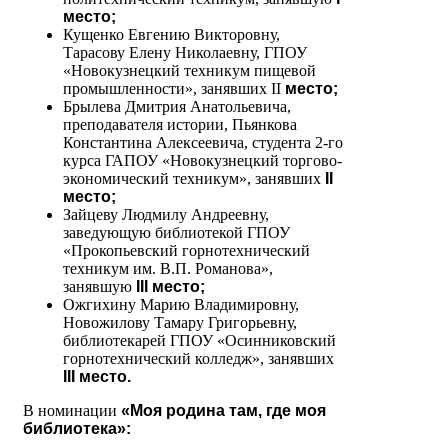
место;
Кущенко Евгению Викторовну,
Тарасову Елену Николаевну, ГПОУ
«Новокузнецкий техникум пищевой
промышленности», занявших II
место;
Брылева Дмитрия Анатольевича,
преподавателя истории, Пьянкова
Константина Алексеевича, студента 2-го
курса ГАПОУ «Новокузнецкий торгово-
экономический техникум», занявших
II
место;
Зайцеву Людмилу Андреевну,
заведующую библиотекой ГПОУ
«Прокопьевский горнотехнический
техникум им. В.П. Романова»,
занявшую
III место;
Ожгихину Марию Владимировну,
Новожилову Тамару Григорьевну,
библиотекарей ГПОУ «Осинниковский
горнотехнический колледж», занявших
III место.
В номинации
«Моя родина там, где моя
библиотека»: