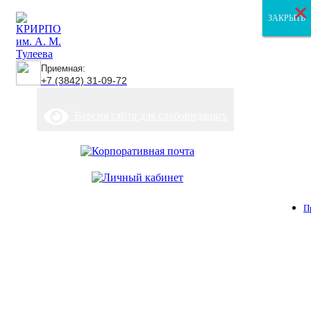
×
×
×
ЗАКРЫТЬ
ЗАКРЫТЬ
ЗАКРЫТЬ
Приемная:
+7 (3842) 31-09-72
Версия сайта для слабовидящих
П