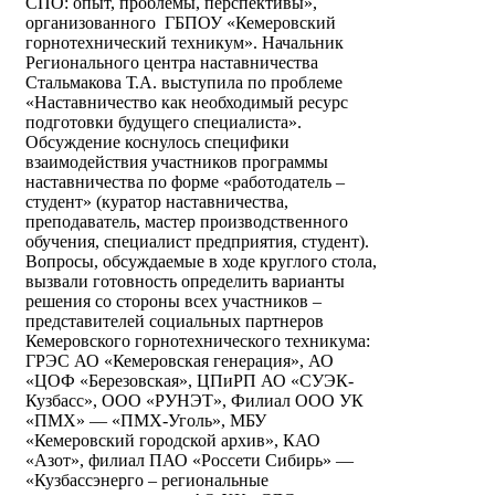
СПО: опыт, проблемы, перспективы»,
организованного ГБПОУ «Кемеровский
горнотехнический техникум». Начальник
Регионального центра наставничества
Стальмакова Т.А. выступила по проблеме
«Наставничество как необходимый ресурс
подготовки будущего специалиста».
Обсуждение коснулось специфики
взаимодействия участников программы
наставничества по форме «работодатель –
студент» (куратор наставничества,
преподаватель, мастер производственного
обучения, специалист предприятия, студент).
Вопросы, обсуждаемые в ходе круглого стола,
вызвали готовность определить варианты
решения со стороны всех участников –
представителей социальных партнеров
Кемеровского горнотехнического техникума:
ГРЭС АО «Кемеровская генерация», АО
«ЦОФ «Березовская», ЦПиРП АО «СУЭК-
Кузбасс», ООО «РУНЭТ», Филиал ООО УК
«ПМХ» — «ПМХ-Уголь», МБУ
«Кемеровский городской архив», КАО
«Азот», филиал ПАО «Россети Сибирь» —
«Кузбассэнерго – региональные