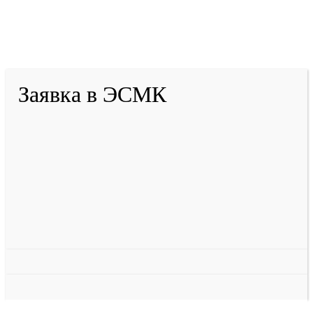
2001-
2026
© ГБУ ДПО «КРИРПО» им. А.М.
Тулеева
Разработано в «Резалт»
Заявка в ЭСМК