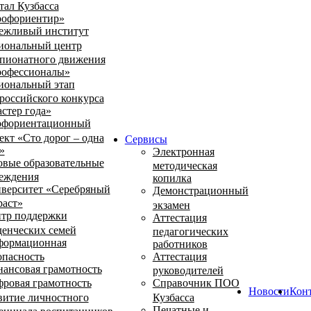
тал Кузбасса
офориентир»
ежливый институт
иональный центр
пионатного движения
офессионалы»
иональный этап
российского конкурса
стер года»
фориентационный
ект «Сто дорог – одна
Сервисы
»
Электронная
овые образовательные
методическая
еждения
копилка
верситет «Серебряный
Демонстрационный
раст»
экзамен
тр поддержки
Аттестация
денческих семей
педагогических
ормационная
работников
опасность
Аттестация
ансовая грамотность
руководителей
ровая грамотность
Справочник ПОО
Новости
Кон
витие личностного
Кузбасса
Печатные и