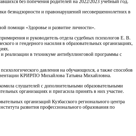
вшихся без попечения родителей на 2022/2023 учебный год.
тики безнадзорности и правонарушений несовершеннолетних в
ной помощи «Здоровье и развитие личности».
 примирения и руководитель отдела судебных психологов Е. В.
еского и гендерного насилия в образовательных организациях,
иях.
 и реализации в техникуме антибуллинговой программы с
психологического давления на обучающихся, а также способов
фориентации КРИРПО Михайлова Татьяна Михайловна.
акомила слушателей с дополнительными образовательными
ельных организациях и пригасила принять в них участие.
овательных организаций Кузбасского регионального центра
института развития профессионального образования по