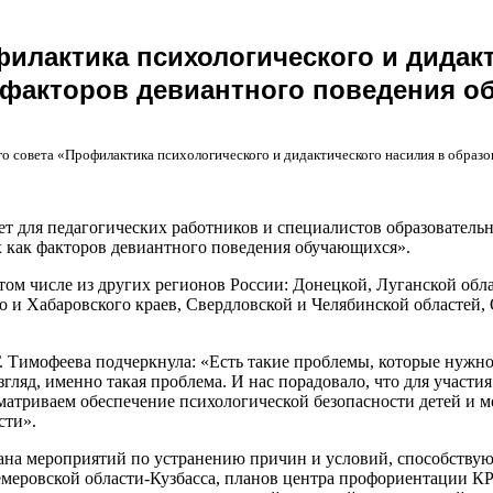
филактика психологического и дидак
 факторов девиантного поведения 
го совета «Профилактика психологического и дидактического насилия в обра
ет для педагогических работников и специалистов образовател
х как факторов девиантного поведения обучающихся».
том числе из других регионов России: Донецкой, Луганской обла
о и Хабаровского краев, Свердловской и Челябинской областей,
 Тимофеева подчеркнула: «Есть такие проблемы, которые нужно 
згляд, именно такая проблема. И нас порадовало, что для участи
сматриваем обеспечение психологической безопасности детей и 
сти».
лана мероприятий по устранению причин и условий, способств
емеровской области-Кузбасса, планов центра профориентации 