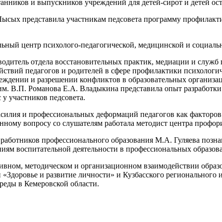
ников и выпускников учреждений для детей-сирот и детей оста
 Лысых представила участникам педсовета программу профилак
ьный центр психолого-педагогической, медицинской и социаль
оводитель отдела восстановительных практик, медиации и служб
йствий педагогов и родителей в сфере профилактики психологич
реждении и разрешении конфликтов в образовательных организац
м. В.П. Романова Е.А. Владыкина представила опыт разработки
у участников педсовета.
силия и профессиональных деформаций педагогов как факторов 
данному вопросу со слушателям работала методист центра про
работников профессионального образования М.А. Гуляева позн
ям воспитательной деятельности в профессиональных образоват
тивном, методическом и организационном взаимодействии образ
«Здоровье и развитие личности» и Кузбасского регионального 
реды в Кемеровской области.