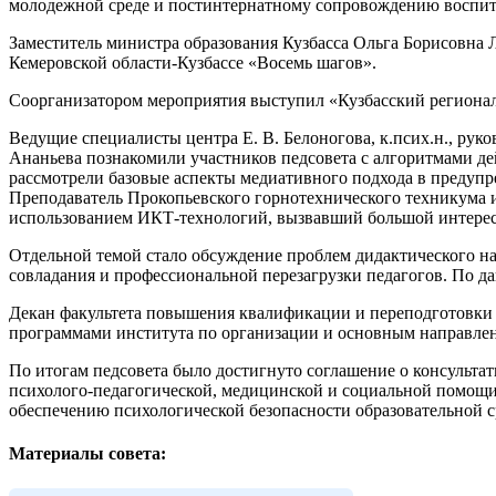
молодежной среде и постинтернатному сопровождению воспитан
Заместитель министра образования Кузбасса Ольга Борисовна
Кемеровской области-Кузбассе «Восемь шагов».
Соорганизатором мероприятия выступил «Кузбасский регионал
Ведущие специалисты центра Е. В. Белоногова, к.псих.н., рук
Ананьева познакомили участников педсовета с алгоритмами де
рассмотрели базовые аспекты медиативного подхода в предуп
Преподаватель Прокопьевского горнотехнического техникума и
использованием ИКТ-технологий, вызвавший большой интерес 
Отдельной темой стало обсуждение проблем дидактического на
совладания и профессиональной перезагрузки педагогов. По 
Декан факультета повышения квалификации и переподготовки 
программами института по организации и основным направлени
По итогам педсовета было достигнуто соглашение о консульта
психолого-педагогической, медицинской и социальной помощи 
обеспечению психологической безопасности образовательной с
Материалы совета: