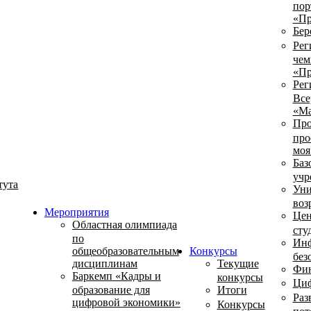
пор
«Пр
Бер
Рег
чем
«Пр
Рег
Все
«Ма
Про
про
моя
Баз
учр
тута
Уни
воз
Мероприятия
Цен
Областная олимпиада
сту
по
Инф
общеобразовательным
Конкурсы
без
дисциплинам
Текущие
Фин
Баркемп «Кадры и
конкурсы
Циф
образование для
Итоги
Раз
цифровой экономики»
Конкурсы