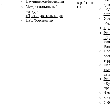
пот
Научные конференции
в рейтинг
ые
дет
Межрегиональный
ПОО
Сод
конкурс
вып
«Преподаватель года»
Уче
ПРОФориентир
объ
Про
Рег
обр
кин
Род
Про
рас
тер
Фед
«Бе
дви
Рег
«Ку
пра
Эко
80-
СВО