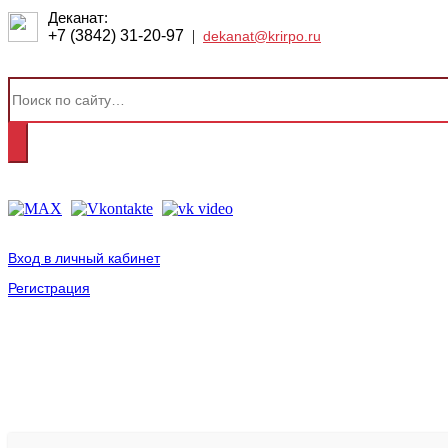
Деканат:
+7 (3842) 31-20-97
|
dekanat@krirpo.ru
Вход в личный кабинет
Регистрация
2001-
2026
© ГБУ ДПО «КРИРПО» им. А.М. Тулеева
Разработано в «Резалт»