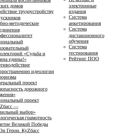
енциала воспитанников
ских домов
электронные
ействие трудоустройству
издания
Система
ускников
бно-методические
анкетирования
Система
единения
фессионалитет
дистанционного
обучения
иональный
Система
азовательный
тестирования
олекторий «Судьба и
Рейтинг ПОО
ина едины!»
тиводействие
пространению идеологии
роризма
еральный проект
зопасность дорожного
жения»
иональный проект
Zбасс —
вильный выбор»
логическая грамотность
летие Великой Победы
и Герои. КуZбасс