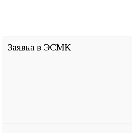
2001-
2026
© ГБУ ДПО «КРИРПО» им. А.М.
Тулеева
Разработано в «Резалт»
Заявка в ЭСМК