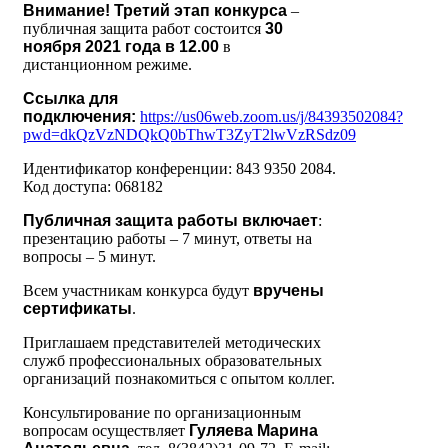
Внимание! Третий этап конкурса
–
публичная защита работ состоится
30
ноября 2021 года в 12.00
в
дистанционном режиме.
Ссылка для
подключения:
https://us06web.zoom.us/j/84393502084?
pwd=dkQzVzNDQkQ0bThwT3ZyT2lwVzRSdz09
Идентификатор конференции: 843 9350 2084.
Код доступа: 068182
Публичная защита работы включает
:
презентацию работы – 7 минут, ответы на
вопросы – 5 минут.
Всем участникам конкурса будут
вручены
сертификаты
.
Приглашаем представителей методических
служб профессиональных образовательных
организаций познакомиться с опытом коллег.
Консультирование по организационным
вопросам осуществляет
Гуляева Марина