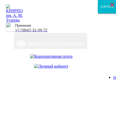
×
×
×
ЗАКРЫТЬ
ЗАКРЫТЬ
ЗАКРЫТЬ
Приемная:
+7 (3842) 31-09-72
Версия сайта для слабовидящих
П