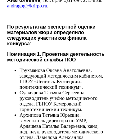
Анатольевна
, тел. 8(3842)31-09-72, E-mail:
andragog@krirpo.ru
.
По результатам экспертной оценки
материалов жюри определило
следующих участников финала
конкурса:
Номинация 1. Проектная деятельность
методической службы ПОО
Трухманова Оксана Анатольевна,
заведующий методическим кабинетом,
ГПОУ «Ленинск-Кузнецкий-
политехнический техникум».
Суфиярова Татьяна Сергеевна,
руководитель учебно-методического
отдела, ГБПОУ Кемеровский
горнотехнический техникум.
Архипова Татьяна Юрьевна,
заместитель директора по УМР,
Ардашева Наталья Валерьевна, канд.
пед. наук, руководитель методического
отдела, Давыдова Александра