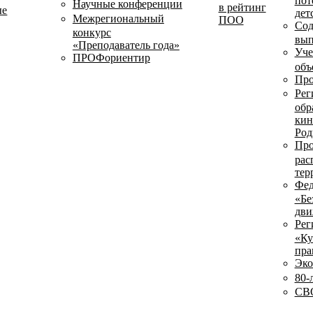
пот
Научные конференции
в рейтинг
ые
дет
Межрегиональный
ПОО
Сод
конкурс
вып
«Преподаватель года»
Уче
ПРОФориентир
объ
Про
Рег
обр
кин
Род
Про
рас
тер
Фед
«Бе
дви
Рег
«Ку
пра
Эко
80-
СВО