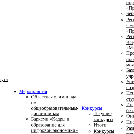
пор
«Пр
Бер
Рег
чем
«Пр
Рег
Все
«Ма
Про
про
моя
Баз
учр
тута
Уни
воз
Мероприятия
Цен
Областная олимпиада
сту
по
Инф
общеобразовательным
Конкурсы
без
дисциплинам
Текущие
Фин
Баркемп «Кадры и
конкурсы
Циф
образование для
Итоги
Раз
цифровой экономики»
Конкурсы