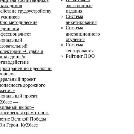
енциала воспитанников
ских домов
электронные
ействие трудоустройству
издания
Система
ускников
бно-методические
анкетирования
Система
единения
фессионалитет
дистанционного
обучения
иональный
Система
азовательный
тестирования
олекторий «Судьба и
Рейтинг ПОО
ина едины!»
тиводействие
пространению идеологии
роризма
еральный проект
зопасность дорожного
жения»
иональный проект
Zбасс —
вильный выбор»
логическая грамотность
летие Великой Победы
и Герои. КуZбасс