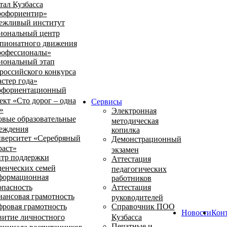
тал Кузбасса
офориентир»
ежливый институт
иональный центр
пионатного движения
офессионалы»
иональный этап
российского конкурса
стер года»
фориентационный
ект «Сто дорог – одна
Сервисы
»
Электронная
овые образовательные
методическая
еждения
копилка
верситет «Серебряный
Демонстрационный
раст»
экзамен
тр поддержки
Аттестация
денческих семей
педагогических
ормационная
работников
опасность
Аттестация
ансовая грамотность
руководителей
ровая грамотность
Справочник ПОО
Новости
Кон
витие личностного
Кузбасса
Печатные и