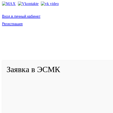
Вход в личный кабинет
Регистрация
2001-
2026
© ГБУ ДПО «КРИРПО» им. А.М. Тулеева
Разработано в «Резалт»
Заявка в ЭСМК