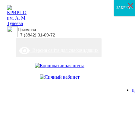
×
×
×
ЗАКРЫТЬ
ЗАКРЫТЬ
ЗАКРЫТЬ
Приемная:
+7 (3842) 31-09-72
Версия сайта для слабовидящих
П