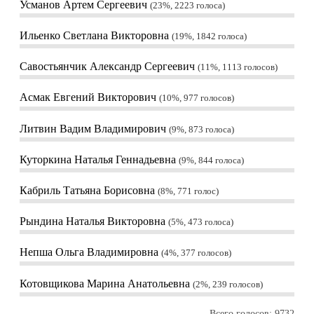
Усманов Артем Сергеевич
23%, 2223
голоса
Ильенко Светлана Викторовна
19%, 1842
голоса
Савостьянчик Александр Сергеевич
11%, 1113
голосов
Асмак Евгений Викторович
10%, 977
голосов
Литвин Вадим Владимирович
9%, 873
голоса
Куторкина Наталья Геннадьевна
9%, 844
голоса
Кабриль Татьяна Борисовна
8%, 771
голос
Рындина Наталья Викторовна
5%, 473
голоса
Непша Ольга Владимировна
4%, 377
голосов
Котовщикова Марина Анатольевна
2%, 239
голосов
Всего голосов: 9732