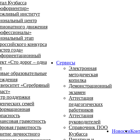
тал Кузбасса
офориентир»
ежливый институт
иональный центр
пионатного движения
офессионалы»
иональный этап
российского конкурса
стер года»
фориентационный
ект «Сто дорог – одна
Сервисы
»
Электронная
овые образовательные
методическая
еждения
копилка
верситет «Серебряный
Демонстрационный
раст»
экзамен
тр поддержки
Аттестация
денческих семей
педагогических
ормационная
работников
опасность
Аттестация
ансовая грамотность
руководителей
ровая грамотность
Справочник ПОО
Новости
Кон
витие личностного
Кузбасса
Печатные и