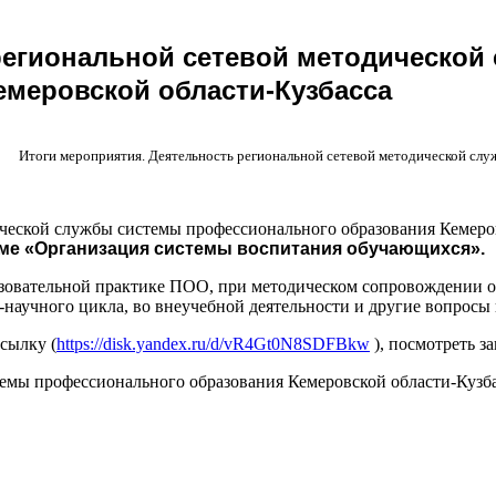
региональной сетевой методической
меровской области-Кузбасса
Итоги мероприятия. Деятельность региональной сетевой методической сл
ической службы системы профессионального образования Кемеро
ме «Организация системы воспитания обучающихся».
зовательной практике ПОО, при методическом сопровождении об
о-научного цикла, во внеучебной деятельности и другие вопрос
сылку (
https://disk.yandex.ru/d/vR4Gt0N8SDFBkw
), посмотреть з
емы профессионального образования Кемеровской области-Кузбас