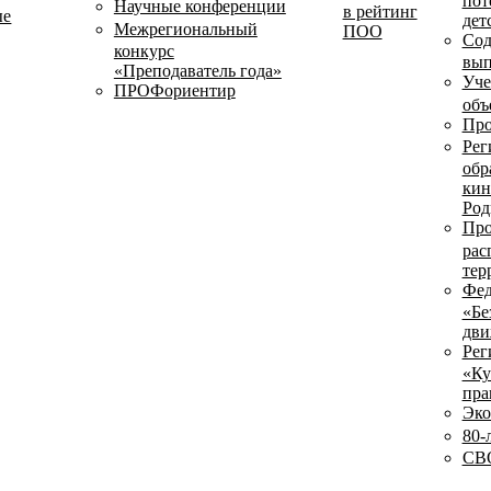
пот
Научные конференции
в рейтинг
ые
дет
Межрегиональный
ПОО
Сод
конкурс
вып
«Преподаватель года»
Уче
ПРОФориентир
объ
Про
Рег
обр
кин
Род
Про
рас
тер
Фед
«Бе
дви
Рег
«Ку
пра
Эко
80-
СВО