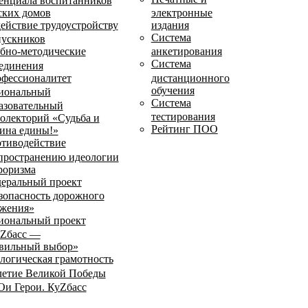
енциала воспитанников
ских домов
электронные
ействие трудоустройству
издания
Система
ускников
бно-методические
анкетирования
Система
единения
фессионалитет
дистанционного
обучения
иональный
Система
азовательный
тестирования
олекторий «Судьба и
Рейтинг ПОО
ина едины!»
тиводействие
пространению идеологии
роризма
еральный проект
зопасность дорожного
жения»
иональный проект
Zбасс —
вильный выбор»
логическая грамотность
летие Великой Победы
и Герои. КуZбасс