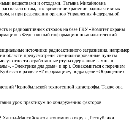
вными веществами и отходами. Татьяна Михайловна
 рассказала о том, что временное хранение радиоактивных
ором, и при разрешении органов Управления Федеральной
еств и радиоактивных отходов на базе ГКУ «Комитет охраны
формацию в Федеральный информационно-аналитический
тенциальные источники радиоактивного загрязнения, например,
ории области предусмотрены специализированные пункты
 могут отнести отработанные ртутьсодержащие лампы в
ы», «Электрика для дома» и др.). Ознакомиться с перечнем
Кузбасса в разделе «Информация», подразделе «Обращение с
дствий Чернобыльской техногенной катастрофы. Также она
тавил урок-практикум по обнаружению факторов
НР, Ханты-Мансийского автономного округа, Республики