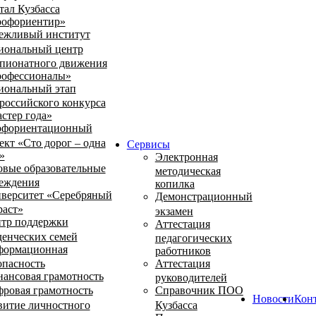
тал Кузбасса
офориентир»
ежливый институт
иональный центр
пионатного движения
офессионалы»
иональный этап
российского конкурса
стер года»
фориентационный
ект «Сто дорог – одна
Сервисы
»
Электронная
овые образовательные
методическая
еждения
копилка
верситет «Серебряный
Демонстрационный
раст»
экзамен
тр поддержки
Аттестация
денческих семей
педагогических
ормационная
работников
опасность
Аттестация
ансовая грамотность
руководителей
ровая грамотность
Справочник ПОО
Новости
Кон
витие личностного
Кузбасса