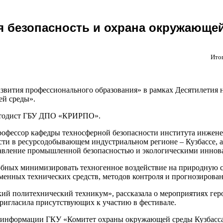
ая безопасность и охрана окружающе
Ито
вития профессионального образования» в рамках Десятилетия н
ей среды».
методист ГБУ ДПО «КРИРПО».
 профессор кафедры техносферной безопасности института инж
сти в ресурсодобывающем индустриальном регионе – Кузбассе, а
равление промышленной безопасностью и экологическими иннов
обных минимизировать техногенное воздействие на природную с
еменных технических средств, методов контроля и прогнозирова
 политехнический техникум», рассказала о мероприятиях геро
ригласила присутствующих к участию в фестивале.
 информации ГКУ «Комитет охраны окружающей среды Кузбасса»,