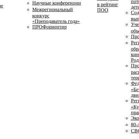
пот
Научные конференции
в рейтинг
ые
дет
Межрегиональный
ПОО
Сод
конкурс
вып
«Преподаватель года»
Уче
ПРОФориентир
объ
Про
Рег
обр
кин
Род
Про
рас
тер
Фед
«Бе
дви
Рег
«Ку
пра
Эко
80-
СВО