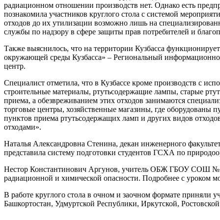
радиационном отношении производств нет. Однако есть предпр
познакомила участников круглого стола с системой мероприяти
отходов до их утилизации возможно лишь на специализирован
службы по надзору в сфере защиты прав потребителей и благоп
Также выяснилось, что на территории Кузбасса функционирует
окружающей среды Кузбасса» – Региональный информационно
центр.
Специалист отметила, что в Кузбассе кроме производств с ис
строительные материалы, ртутьсодержащие лампы, старые ртут
приема, а обезвреживанием этих отходов занимаются специал
торговые центры, хозяйственные магазины, где оборудованы п
пунктов приема ртутьсодержащих ламп и других видов отходов
отходами».
Наталья Александровна Стенина, декан инженерного факульте
представила систему подготовки студентов ГСХА по природо
Нестор Константинович Аргунов, учитель ОБЖ ГБОУ СОШ № 77
радиационной и химической опасности. Подробнее с уроком м
В работе круглого стола в очном и заочном формате приняли у
Башкортостан, Удмуртской Республики, Иркутской, Ростовской 