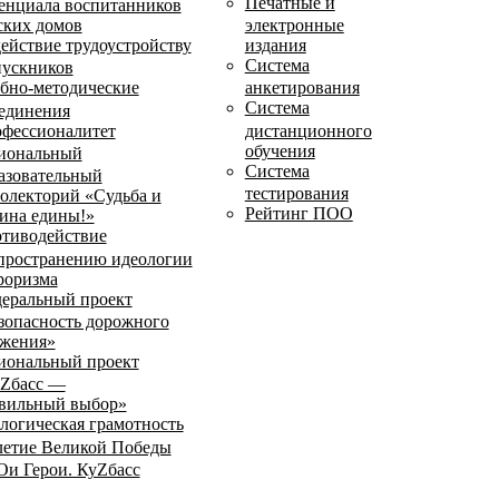
Печатные и
енциала воспитанников
ских домов
электронные
ействие трудоустройству
издания
Система
ускников
бно-методические
анкетирования
Система
единения
фессионалитет
дистанционного
обучения
иональный
Система
азовательный
тестирования
олекторий «Судьба и
Рейтинг ПОО
ина едины!»
тиводействие
пространению идеологии
роризма
еральный проект
зопасность дорожного
жения»
иональный проект
Zбасс —
вильный выбор»
логическая грамотность
летие Великой Победы
и Герои. КуZбасс