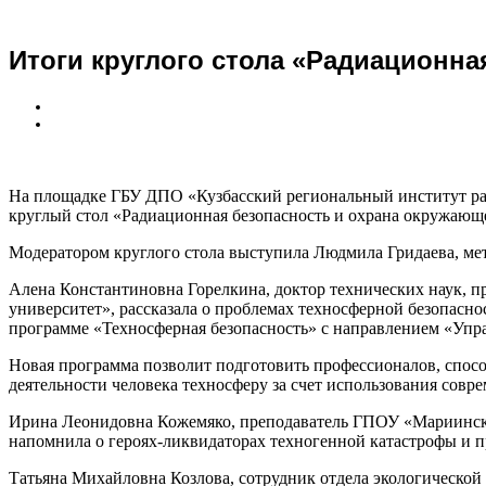
Итоги круглого стола «Радиационн
На площадке ГБУ ДПО «Кузбасский региональный институт раз
круглый стол «Радиационная безопасность и охрана окружающ
Модератором круглого стола выступила Людмила Гридаева, 
Алена Константиновна Горелкина, доктор технических наук,
университет», рассказала о проблемах техносферной безопасно
программе «Техносферная безопасность» с направлением «Уп
Новая программа позволит подготовить профессионалов, спос
деятельности человека техносферу за счет использования совр
Ирина Леонидовна Кожемяко, преподаватель ГПОУ «Мариинский
напомнила о героях-ликвидаторах техногенной катастрофы и п
Татьяна Михайловна Козлова, сотрудник отдела экологической