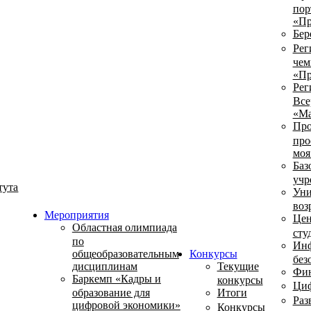
пор
«Пр
Бер
Рег
чем
«Пр
Рег
Все
«Ма
Про
про
моя
Баз
учр
тута
Уни
воз
Мероприятия
Цен
Областная олимпиада
сту
по
Инф
общеобразовательным
Конкурсы
без
дисциплинам
Текущие
Фин
Баркемп «Кадры и
конкурсы
Циф
образование для
Итоги
Раз
цифровой экономики»
Конкурсы