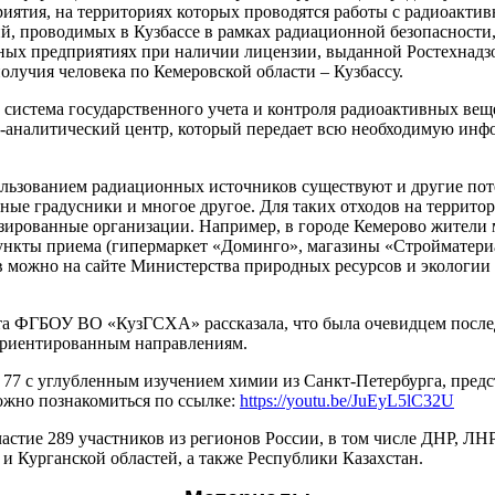
иятия, на территориях которых проводятся работы с радиоакти
й, проводимых в Кузбассе в рамках радиационной безопасности,
ных предприятиях при наличии лицензии, выданной Ростехнадз
олучия человека по Кемеровской области – Кузбассу.
 система государственного учета и контроля радиоактивных вещ
-аналитический центр, который передает всю необходимую ин
пользованием радиационных источников существуют и другие по
ные градусники и многое другое. Для таких отходов на террит
изированные организации. Например, в городе Кемерово жители
ункты приема (гипермаркет «Доминго», магазины «Стройматериал
 можно на сайте Министерства природных ресурсов и экологии 
та ФГБОУ ВО «КузГСХА» рассказала, что была очевидцем после
ориентированным направлениям.
 с углубленным изучением химии из Санкт-Петербурга, предс
ожно познакомиться по ссылке:
https://youtu.be/JuEyL5lC32U
частие 289 участников из регионов России, в том числе ДНР, Л
и Курганской областей, а также Республики Казахстан.