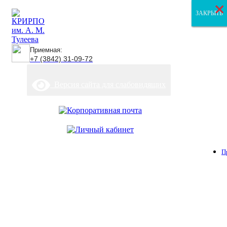
×
×
×
ЗАКРЫТЬ
ЗАКРЫТЬ
ЗАКРЫТЬ
Приемная:
+7 (3842) 31-09-72
Версия сайта для слабовидящих
П