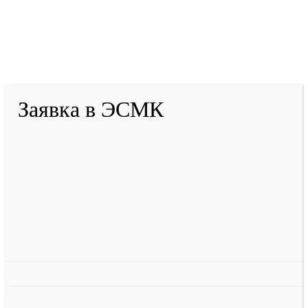
2001-
2026
© ГБУ ДПО «КРИРПО» им. А.М.
Тулеева
Разработано в «Резалт»
Заявка в ЭСМК