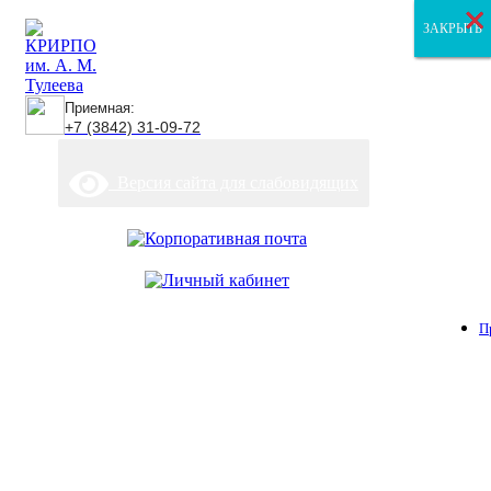
×
×
×
ЗАКРЫТЬ
ЗАКРЫТЬ
ЗАКРЫТЬ
Приемная:
+7 (3842) 31-09-72
Версия сайта для слабовидящих
П