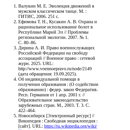
Валукин М. Е. Эволюция движений в
мужском классическом танце. М. :
ГИТИС, 2006. 251 с.
Ефимова Т. Н., Кусакин А. В. Охрана и
рациональное использование болот в
Республике Марий Эл // Проблемы
региональной экологии. 2007. № 1.
С. 80–86.
Дирина А. И. Право военнослужащих
Российской Федерации на свободу
ассоциаций // Военное право : сетевой
журн. 2025. URL:
http://www.voennoepravo.ru/node/2149
(дата обращения: 19.09.2025).
Об индивидуальной помощи в
получении образования : (О содействии
образованию) : федер. закон Федератив.
Респ. Германия от 1 апр. 2001 г. //
Образовательное законодательство
зарубежных стран. М., 2003. T. 3. С.
422–464.
Новосибирск [Электронный ресурс] //
Википедия : Свободная энциклопедия :
[сайт]. URL:
https://ru.wikipedia.org/wiki/