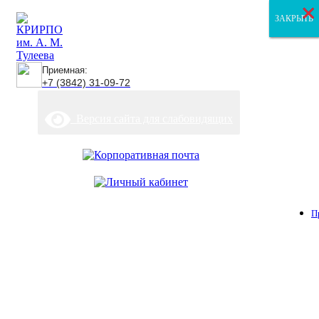
×
×
×
ЗАКРЫТЬ
ЗАКРЫТЬ
ЗАКРЫТЬ
Приемная:
+7 (3842) 31-09-72
Версия сайта для слабовидящих
П