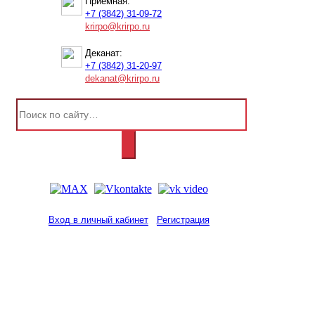
Приемная:
+7 (3842) 31-09-72
krirpo@krirpo.ru
Деканат:
+7 (3842) 31-20-97
dekanat@krirpo.ru
Вход в личный кабинет
Регистрация
2001-
2026
© ГБУ ДПО «КРИРПО» им. А.М.
Тулеева
Разработано в «Резалт»