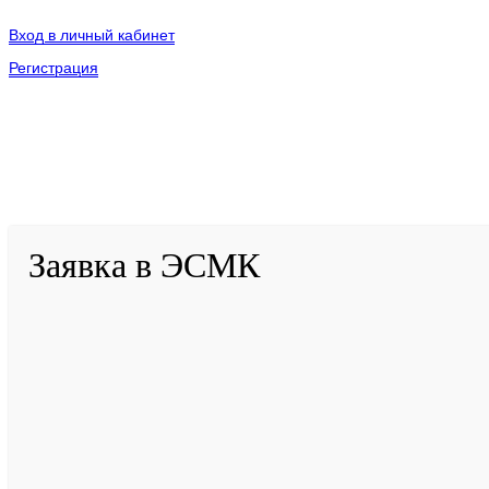
Вход в личный кабинет
Регистрация
2001-
2026
© ГБУ ДПО «КРИРПО» им. А.М. Тулеева
Разработано в «Резалт»
Заявка в ЭСМК