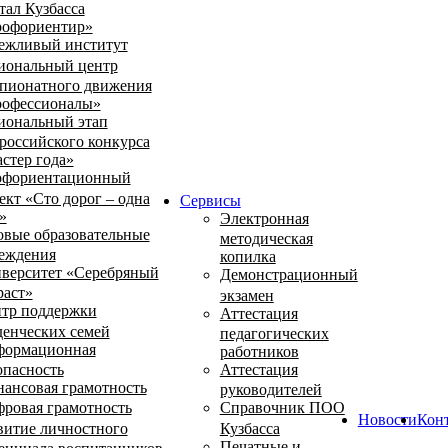
тал Кузбасса
офориентир»
ежливый институт
иональный центр
пионатного движения
офессионалы»
иональный этап
российского конкурса
стер года»
фориентационный
ект «Сто дорог – одна
Сервисы
»
Электронная
овые образовательные
методическая
еждения
копилка
верситет «Серебряный
Демонстрационный
раст»
экзамен
тр поддержки
Аттестация
денческих семей
педагогических
ормационная
работников
опасность
Аттестация
ансовая грамотность
руководителей
ровая грамотность
Справочник ПОО
Новости
Кон
витие личностного
Кузбасса
Печатные и