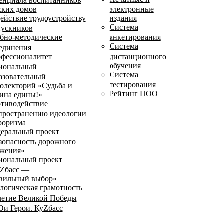
енциала воспитанников
ских домов
электронные
ействие трудоустройству
издания
Система
ускников
бно-методические
анкетирования
Система
единения
фессионалитет
дистанционного
обучения
иональный
Система
азовательный
тестирования
олекторий «Судьба и
Рейтинг ПОО
ина едины!»
тиводействие
пространению идеологии
роризма
еральный проект
зопасность дорожного
жения»
иональный проект
Zбасс —
вильный выбор»
логическая грамотность
летие Великой Победы
и Герои. КуZбасс