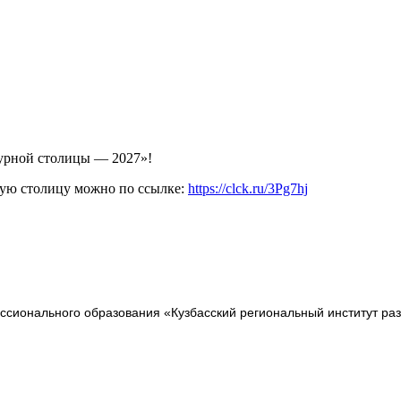
турной столицы — 2027»!
кую столицу можно по ссылке:
https://clck.ru/3Pg7hj
сионального образования «Кузбасский региональный институт ра