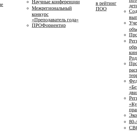
пот
Научные конференции
в рейтинг
ые
дет
Межрегиональный
ПОО
Сод
конкурс
вып
«Преподаватель года»
Уче
ПРОФориентир
объ
Про
Рег
обр
кин
Род
Про
рас
тер
Фед
«Бе
дви
Рег
«Ку
пра
Эко
80-
СВО