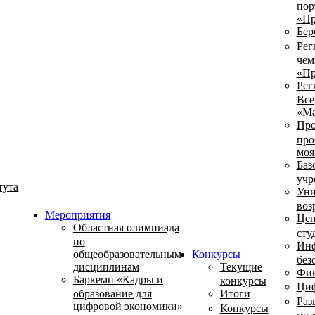
пор
«Пр
Бер
Рег
чем
«Пр
Рег
Все
«Ма
Про
про
моя
Баз
учр
тута
Уни
воз
Мероприятия
Цен
Областная олимпиада
сту
по
Инф
общеобразовательным
Конкурсы
без
дисциплинам
Текущие
Фин
Баркемп «Кадры и
конкурсы
Циф
образование для
Итоги
Раз
цифровой экономики»
Конкурсы