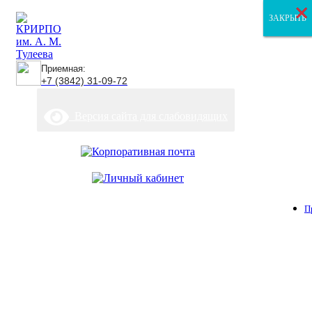
×
×
×
ЗАКРЫТЬ
ЗАКРЫТЬ
ЗАКРЫТЬ
Приемная:
+7 (3842) 31-09-72
Версия сайта для слабовидящих
П