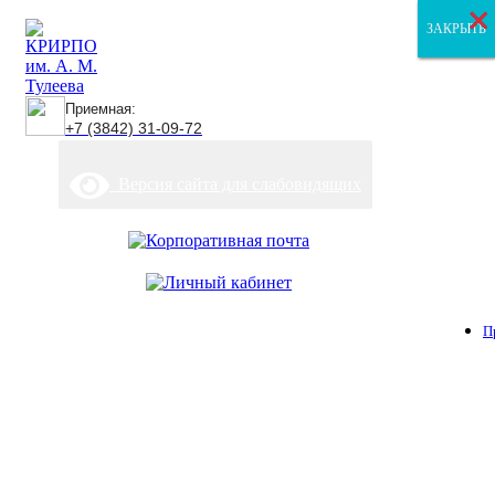
×
×
×
ЗАКРЫТЬ
ЗАКРЫТЬ
ЗАКРЫТЬ
Приемная:
+7 (3842) 31-09-72
Версия сайта для слабовидящих
П