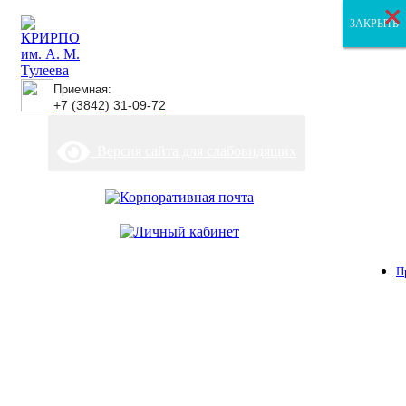
×
×
×
ЗАКРЫТЬ
ЗАКРЫТЬ
ЗАКРЫТЬ
Приемная:
+7 (3842) 31-09-72
Версия сайта для слабовидящих
П