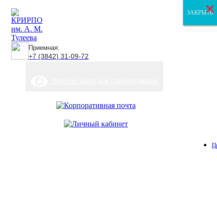
×
×
×
ЗАКРЫТЬ
ЗАКРЫТЬ
ЗАКРЫТЬ
Приемная:
+7 (3842) 31-09-72
Версия сайта для слабовидящих
П