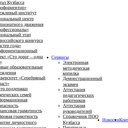
тал Кузбасса
офориентир»
ежливый институт
иональный центр
пионатного движения
офессионалы»
иональный этап
российского конкурса
стер года»
фориентационный
ект «Сто дорог – одна
Сервисы
»
Электронная
овые образовательные
методическая
еждения
копилка
верситет «Серебряный
Демонстрационный
раст»
экзамен
тр поддержки
Аттестация
денческих семей
педагогических
ормационная
работников
опасность
Аттестация
ансовая грамотность
руководителей
ровая грамотность
Справочник ПОО
Новости
Кон
витие личностного
Кузбасса
Печатные и