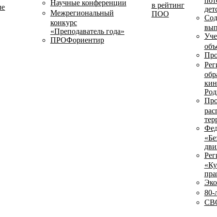
пот
Научные конференции
в рейтинг
ые
дет
Межрегиональный
ПОО
Сод
конкурс
вып
«Преподаватель года»
Уче
ПРОФориентир
объ
Про
Рег
обр
кин
Род
Про
рас
тер
Фед
«Бе
дви
Рег
«Ку
пра
Эко
80-
СВО