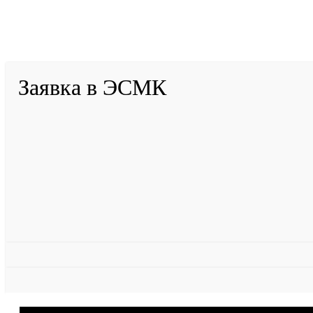
2001-
2026
© ГБУ ДПО «КРИРПО» им. А.М. Тулеева
Разработано в «Резалт»
Заявка в ЭСМК