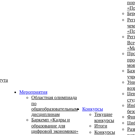
пор
«Пр
Бер
Рег
чем
«Пр
Рег
Все
«Ма
Про
про
моя
Баз
учр
тута
Уни
воз
Мероприятия
Цен
Областная олимпиада
сту
по
Инф
общеобразовательным
Конкурсы
без
дисциплинам
Текущие
Фин
Баркемп «Кадры и
конкурсы
Циф
образование для
Итоги
Раз
цифровой экономики»
Конкурсы