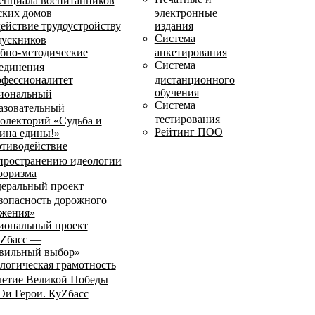
енциала воспитанников
ских домов
электронные
ействие трудоустройству
издания
Система
ускников
бно-методические
анкетирования
Система
единения
фессионалитет
дистанционного
обучения
иональный
Система
азовательный
тестирования
олекторий «Судьба и
Рейтинг ПОО
ина едины!»
тиводействие
пространению идеологии
роризма
еральный проект
зопасность дорожного
жения»
иональный проект
Zбасс —
вильный выбор»
логическая грамотность
летие Великой Победы
и Герои. КуZбасс