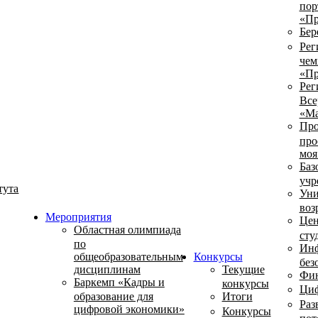
пор
«Пр
Бер
Рег
чем
«Пр
Рег
Все
«Ма
Про
про
моя
Баз
учр
тута
Уни
воз
Мероприятия
Цен
Областная олимпиада
сту
по
Инф
общеобразовательным
Конкурсы
без
дисциплинам
Текущие
Фин
Баркемп «Кадры и
конкурсы
Циф
образование для
Итоги
Раз
цифровой экономики»
Конкурсы