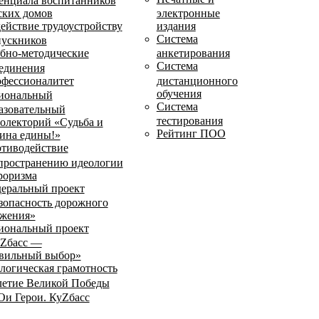
енциала воспитанников
ских домов
электронные
ействие трудоустройству
издания
Система
ускников
бно-методические
анкетирования
Система
единения
фессионалитет
дистанционного
обучения
иональный
Система
азовательный
тестирования
олекторий «Судьба и
Рейтинг ПОО
ина едины!»
тиводействие
пространению идеологии
роризма
еральный проект
зопасность дорожного
жения»
иональный проект
Zбасс —
вильный выбор»
логическая грамотность
летие Великой Победы
и Герои. КуZбасс