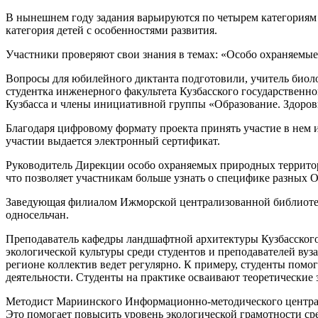
В нынешнем году задания варьируются по четырем категориям сл
категория детей с особенностями развития.
Участники проверяют свои знания в темах: «Особо охраняемы
Вопросы для юбилейного диктанта подготовили, учитель биол
студентка инженерного факультета Кузбасского государственн
Кузбасса и члены инициативной группы «Образование. Здоровь
Благодаря цифровому формату проекта принять участие в нем и
участии выдается электронный сертификат.
Руководитель Дирекции особо охраняемых природных территор
что позволяет участникам больше узнать о специфике разных О
Заведующая филиалом Ижморской централизованной библиотечн
односельчан.
Преподаватель кафедры ландшафтной архитектуры Кузбасского 
экологической культуры среди студентов и преподавателей ву
регионе коллектив ведет регулярно. К примеру, студенты помо
деятельности. Студенты на практике осваивают теоретические 
Методист Мариинского Информационно-методического центра Н
Это помогает повысить уровень экологической грамотности ср