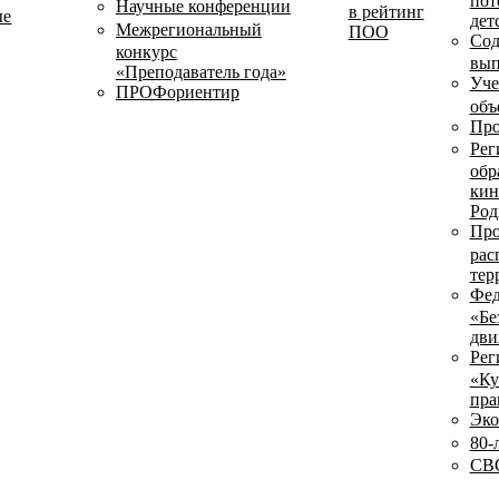
пот
Научные конференции
в рейтинг
ые
дет
Межрегиональный
ПОО
Сод
конкурс
вып
«Преподаватель года»
Уче
ПРОФориентир
объ
Про
Рег
обр
кин
Род
Про
рас
тер
Фед
«Бе
дви
Рег
«Ку
пра
Эко
80-
СВО