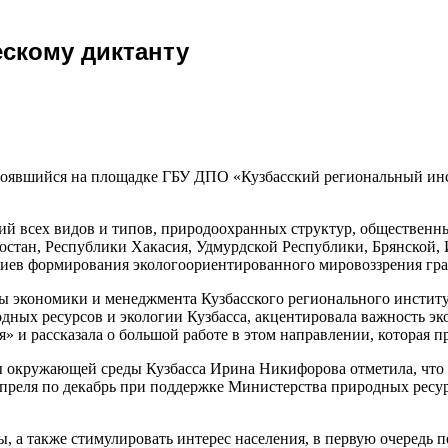
ескому диктанту
оявшийся на площадке ГБУ ДПО «Кузбасский региональный инст
ий всех видов и типов, природоохранных структур, общественн
остан, Республики Хакасия, Удмурдской Республики, Брянской, 
риев формирования экологоориентированного мировоззрения гр
ы экономики и менеджмента Кузбасского регионального институ
дных ресурсов и экологии Кузбасса, акцентировала важность эк
» и рассказала о большой работе в этом направлении, которая пр
 окружающей среды Кузбасса Ирина Никифорова отметила, что 
 апреля по декабрь при поддержке Министерства природных рес
ы, а также стимулировать интерес населения, в первую очередь 