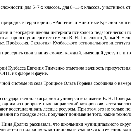
ожности: для 5–7-х классов, для 8–11-х классов, участников от 
е природные территории», «Растения и животные Красной книги
огии и географии школы-интерната психолого-педагогической 
ого аграрного университета имени В. Н. Полецкого Дарья Ячме
е. Профессия. Экология» Кузбасского регионального института
 проверить свои знания сможет каждый, имеющий доступ в интер
ий Кузбасса Евгения Тимченко отметила важность присутствия
ОПТ, их флоре и фауне.
ой системе из села Троицкое Ольга Горяева сообщила о намер
государственного аграрного университета имени В. Н. Полецко
за, одним из приоритетных направлений которого является экол
гают восстанавливать лесные ресурсы. При этом это не только п
знания по посадке леса, получают понимание того, какие технол
ина Долгих рассказала, что школьники муниципального округа
еди детей и подростков, мотивировать учащихся к изучению во