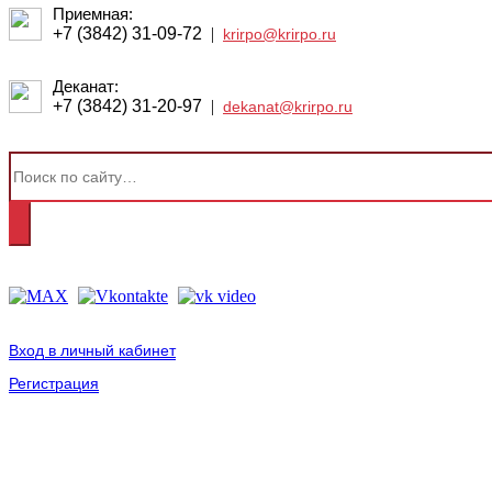
Приемная:
+7 (3842) 31-09-72
|
krirpo@krirpo.ru
Деканат:
+7 (3842) 31-20-97
|
dekanat@krirpo.ru
Вход в личный кабинет
Регистрация
2001-
2026
© ГБУ ДПО «КРИРПО» им. А.М. Тулеева