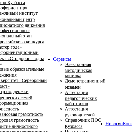
тал Кузбасса
офориентир»
ежливый институт
иональный центр
пионатного движения
офессионалы»
иональный этап
российского конкурса
стер года»
фориентационный
ект «Сто дорог – одна
Сервисы
»
Электронная
овые образовательные
методическая
еждения
копилка
верситет «Серебряный
Демонстрационный
раст»
экзамен
тр поддержки
Аттестация
денческих семей
педагогических
ормационная
работников
опасность
Аттестация
ансовая грамотность
руководителей
ровая грамотность
Справочник ПОО
Новости
Кон
витие личностного
Кузбасса
Печатные и