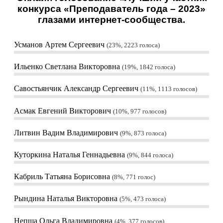
конкурса «Преподаватель года – 2023»
глазами интернет-сообщества.
Усманов Артем Сергеевич
23%, 2223
голоса
Ильенко Светлана Викторовна
19%, 1842
голоса
Савостьянчик Александр Сергеевич
11%, 1113
голосов
Асмак Евгений Викторович
10%, 977
голосов
Литвин Вадим Владимирович
9%, 873
голоса
Куторкина Наталья Геннадьевна
9%, 844
голоса
Кабриль Татьяна Борисовна
8%, 771
голос
Рындина Наталья Викторовна
5%, 473
голоса
Непша Ольга Владимировна
4%, 377
голосов