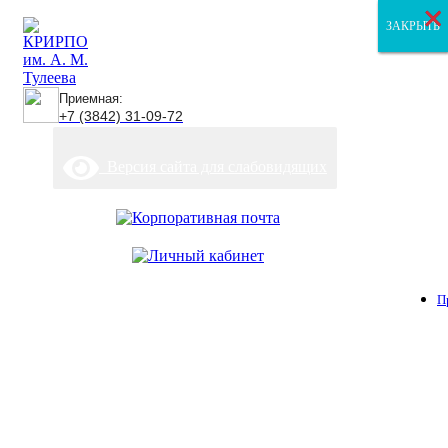
×
×
×
ЗАКРЫТЬ
ЗАКРЫТЬ
ЗАКРЫТЬ
Приемная:
+7 (3842) 31-09-72
Версия сайта для слабовидящих
П