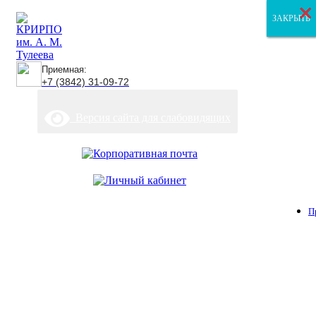
×
×
×
ЗАКРЫТЬ
ЗАКРЫТЬ
ЗАКРЫТЬ
Приемная:
+7 (3842) 31-09-72
Версия сайта для слабовидящих
П