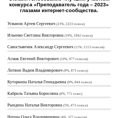
конкурса «Преподаватель года – 2023»
глазами интернет-сообщества.
Усманов Артем Сергеевич
23%, 2223
голоса
Ильенко Светлана Викторовна
19%, 1842
голоса
Савостьянчик Александр Сергеевич
11%, 1113
голосов
Асмак Евгений Викторович
10%, 977
голосов
Литвин Вадим Владимирович
9%, 873
голоса
Куторкина Наталья Геннадьевна
9%, 844
голоса
Кабриль Татьяна Борисовна
8%, 771
голос
Рындина Наталья Викторовна
5%, 473
голоса
Непша Ольга Владимировна
4%, 377
голосов