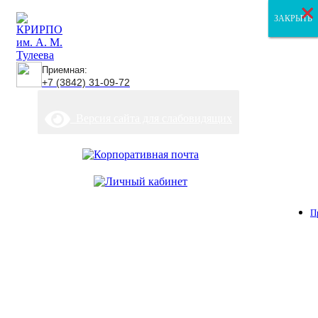
×
×
×
ЗАКРЫТЬ
ЗАКРЫТЬ
ЗАКРЫТЬ
Приемная:
+7 (3842) 31-09-72
Версия сайта для слабовидящих
П