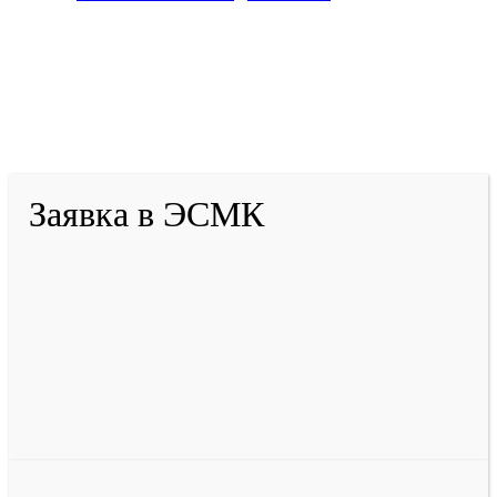
2001-
2026
© ГБУ ДПО «КРИРПО» им. А.М.
Тулеева
Разработано в «Резалт»
Заявка в ЭСМК