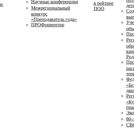
пот
Научные конференции
в рейтинг
ые
дет
Межрегиональный
ПОО
Сод
конкурс
вып
«Преподаватель года»
Уче
ПРОФориентир
объ
Про
Рег
обр
кин
Род
Про
рас
тер
Фед
«Бе
дви
Рег
«Ку
пра
Эко
80-
СВО