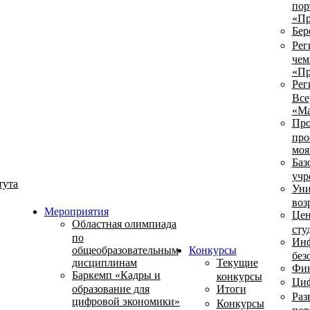
пор
«Пр
Бер
Рег
чем
«Пр
Рег
Все
«Ма
Про
про
моя
Баз
учр
тута
Уни
воз
Мероприятия
Цен
Областная олимпиада
сту
по
Инф
общеобразовательным
Конкурсы
без
дисциплинам
Текущие
Фин
Баркемп «Кадры и
конкурсы
Циф
образование для
Итоги
Раз
цифровой экономики»
Конкурсы