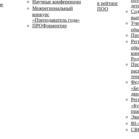
пот
Научные конференции
в рейтинг
ые
дет
Межрегиональный
ПОО
Сод
конкурс
вып
«Преподаватель года»
Уче
ПРОФориентир
объ
Про
Рег
обр
кин
Род
Про
рас
тер
Фед
«Бе
дви
Рег
«Ку
пра
Эко
80-
СВО