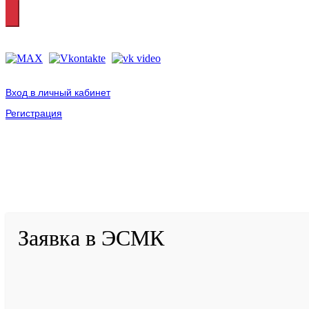
Вход в личный кабинет
Регистрация
2001-
2026
© ГБУ ДПО «КРИРПО» им. А.М. Тулеева
Разработано в «Резалт»
Заявка в ЭСМК