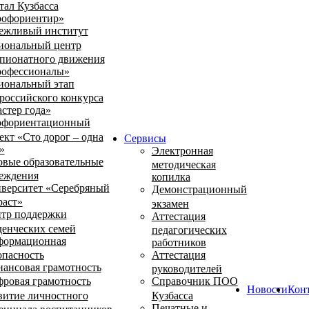
тал Кузбасса
офориентир»
ежливый институт
иональный центр
пионатного движения
офессионалы»
иональный этап
российского конкурса
стер года»
фориентационный
ект «Сто дорог – одна
Сервисы
»
Электронная
овые образовательные
методическая
еждения
копилка
верситет «Серебряный
Демонстрационный
раст»
экзамен
тр поддержки
Аттестация
денческих семей
педагогических
ормационная
работников
опасность
Аттестация
ансовая грамотность
руководителей
ровая грамотность
Справочник ПОО
Новости
Кон
витие личностного
Кузбасса
Печатные и