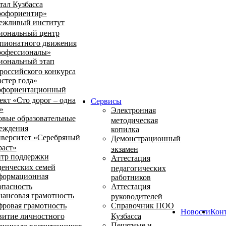
тал Кузбасса
офориентир»
ежливый институт
иональный центр
пионатного движения
офессионалы»
иональный этап
российского конкурса
стер года»
фориентационный
ект «Сто дорог – одна
Сервисы
»
Электронная
овые образовательные
методическая
еждения
копилка
верситет «Серебряный
Демонстрационный
раст»
экзамен
тр поддержки
Аттестация
денческих семей
педагогических
ормационная
работников
опасность
Аттестация
ансовая грамотность
руководителей
ровая грамотность
Справочник ПОО
Новости
Кон
витие личностного
Кузбасса
Печатные и