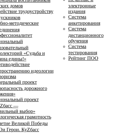
енциала воспитанников
ских домов
электронные
ействие трудоустройству
издания
Система
ускников
бно-методические
анкетирования
Система
единения
фессионалитет
дистанционного
обучения
иональный
Система
азовательный
тестирования
олекторий «Судьба и
Рейтинг ПОО
ина едины!»
тиводействие
пространению идеологии
роризма
еральный проект
зопасность дорожного
жения»
иональный проект
Zбасс —
вильный выбор»
логическая грамотность
летие Великой Победы
и Герои. КуZбасс