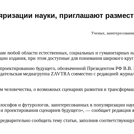
яризации науки, приглашают размес
Ученых, заинтересованн
ам любой области естественных, социальных и гуманитарных н
ии издания, при этом доступные для понимания широкого круга
 к проектированию будущего, обозначенной Президентом РФ В.В
здательская медиагруппа ZAVTRA совместно с редакцией журна
ем человечества, о возможных сценариях развития и трансформа
илософов и футурологов, заинтересованных в популяризации н
 и проектирования сценариев будущего», — сообщает редакция 
редварительно сообщить тему статьи, заполнив соответствующ