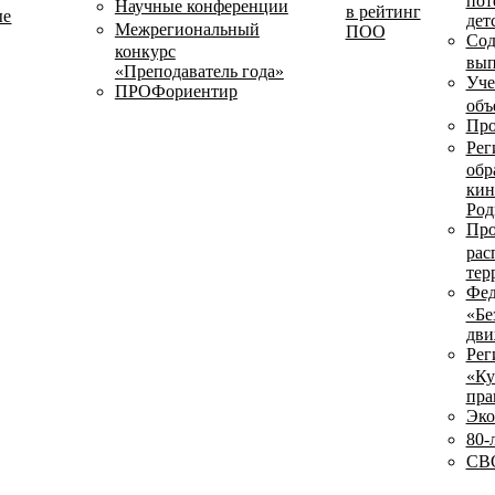
пот
Научные конференции
в рейтинг
ые
дет
Межрегиональный
ПОО
Сод
конкурс
вып
«Преподаватель года»
Уче
ПРОФориентир
объ
Про
Рег
обр
кин
Род
Про
рас
тер
Фед
«Бе
дви
Рег
«Ку
пра
Эко
80-
СВО