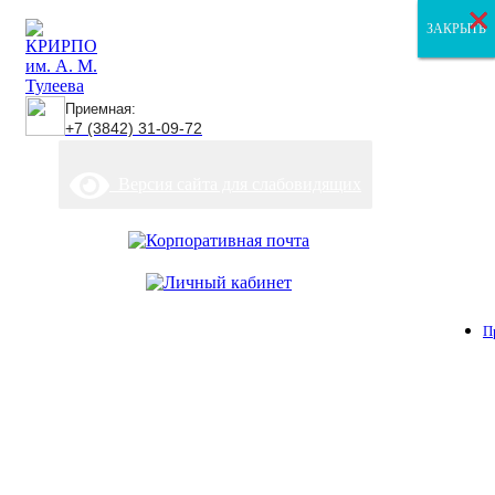
×
×
×
ЗАКРЫТЬ
ЗАКРЫТЬ
ЗАКРЫТЬ
Приемная:
+7 (3842) 31-09-72
Версия сайта для слабовидящих
П