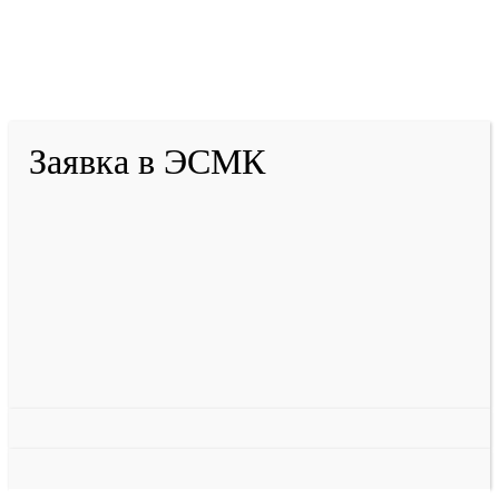
2001-
2026
© ГБУ ДПО «КРИРПО» им. А.М.
Тулеева
Разработано в «Резалт»
Заявка в ЭСМК