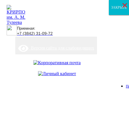
×
×
×
ЗАКРЫТЬ
ЗАКРЫТЬ
ЗАКРЫТЬ
Приемная:
+7 (3842) 31-09-72
Версия сайта для слабовидящих
П