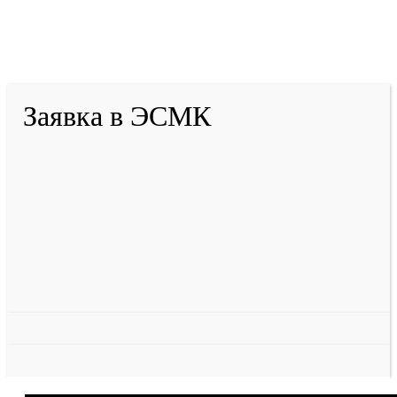
2001-
2026
© ГБУ ДПО «КРИРПО» им. А.М.
Тулеева
Разработано в «Резалт»
Заявка в ЭСМК