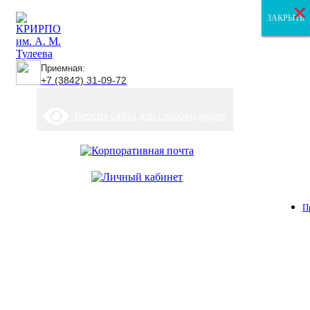
×
×
×
ЗАКРЫТЬ
ЗАКРЫТЬ
ЗАКРЫТЬ
Приемная:
+7 (3842) 31-09-72
Версия сайта для слабовидящих
П