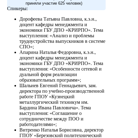
приняли участие 625 человек)
Спикеры:
Дорофеева Татьяна Павловна, к.э.н.,
доцент кафедры менеджмента и
экономики ГБУ ДПО «КРИРПО». Тема
выступления: «Анализ и проблемы
трудоустройства выпускников в системе
СПО»;
Апарина Наталья Федоровна, к.э.н.,
доцент кафедры менеджмента и
экономики ГБУ ДПО «КРИРПО». Тема
выступления: «Особенности сетевой и
дуальной форм реализации
образовательных программ»;
Шальнев Евгений Геннадьевич, зам.
директора по учебно-производственной
работе ГПОУ «Кузнецкий
металлургический техникум им.
Бардина Ивана Павловича». Тема
выступления: «Соглашение о
сотрудничестве между ПОО и
работодателями»;
Витренко Наталья Борисовна, директор
ГПОУ «Березовский политехнический