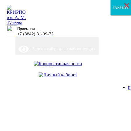
×
×
×
ЗАКРЫТЬ
ЗАКРЫТЬ
ЗАКРЫТЬ
Приемная:
+7 (3842) 31-09-72
Версия сайта для слабовидящих
П