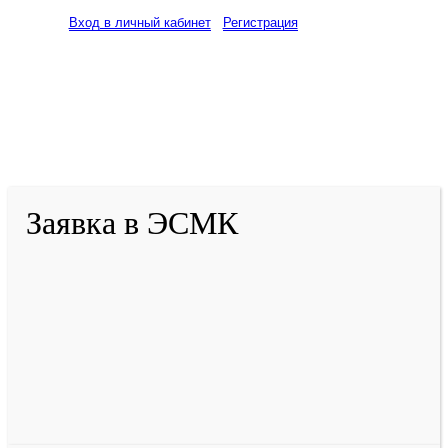
Вход в личный кабинет
Регистрация
2001-
2026
© ГБУ ДПО «КРИРПО» им. А.М.
Тулеева
Разработано в «Резалт»
Заявка в ЭСМК