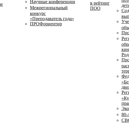
пот
Научные конференции
в рейтинг
ые
дет
Межрегиональный
ПОО
Сод
конкурс
вып
«Преподаватель года»
Уче
ПРОФориентир
объ
Про
Рег
обр
кин
Род
Про
рас
тер
Фед
«Бе
дви
Рег
«Ку
пра
Эко
80-
СВО