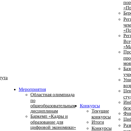
пор
«Пр
Бер
Рег
чем
«Пр
Рег
Все
«Ма
Про
про
моя
Баз
учр
тута
Уни
воз
Мероприятия
Цен
Областная олимпиада
сту
по
Инф
общеобразовательным
Конкурсы
без
дисциплинам
Текущие
Фин
Баркемп «Кадры и
конкурсы
Циф
образование для
Итоги
Раз
цифровой экономики»
Конкурсы