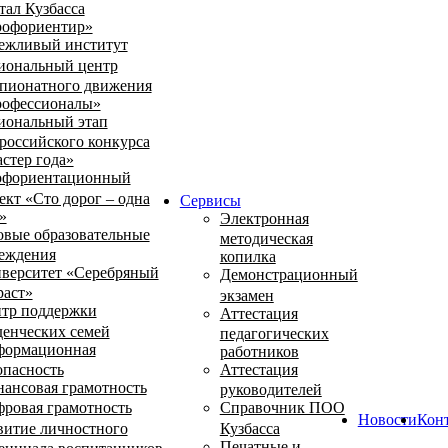
тал Кузбасса
офориентир»
ежливый институт
иональный центр
пионатного движения
офессионалы»
иональный этап
российского конкурса
стер года»
фориентационный
ект «Сто дорог – одна
Сервисы
»
Электронная
овые образовательные
методическая
еждения
копилка
верситет «Серебряный
Демонстрационный
раст»
экзамен
тр поддержки
Аттестация
денческих семей
педагогических
ормационная
работников
опасность
Аттестация
ансовая грамотность
руководителей
ровая грамотность
Справочник ПОО
Новости
Кон
витие личностного
Кузбасса
Печатные и