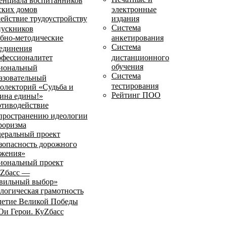
енциала воспитанников
ских домов
электронные
ействие трудоустройству
издания
Система
ускников
бно-методические
анкетирования
Система
единения
фессионалитет
дистанционного
обучения
иональный
Система
азовательный
тестирования
олекторий «Судьба и
Рейтинг ПОО
ина едины!»
тиводействие
пространению идеологии
роризма
еральный проект
зопасность дорожного
жения»
иональный проект
Zбасс —
вильный выбор»
логическая грамотность
летие Великой Победы
и Герои. КуZбасс