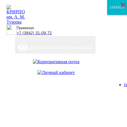
×
×
×
ЗАКРЫТЬ
ЗАКРЫТЬ
ЗАКРЫТЬ
Приемная:
+7 (3842) 31-09-72
Версия сайта для слабовидящих
П