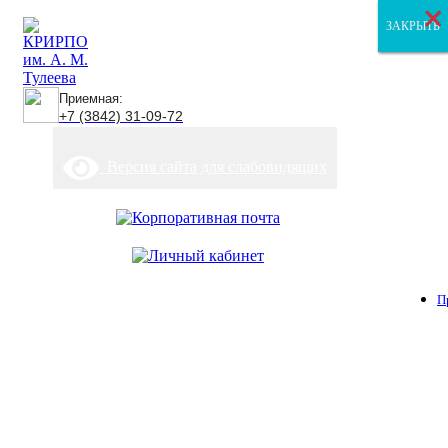
×
×
×
ЗАКРЫТЬ
ЗАКРЫТЬ
ЗАКРЫТЬ
Приемная:
+7 (3842) 31-09-72
Версия сайта для слабовидящих
П