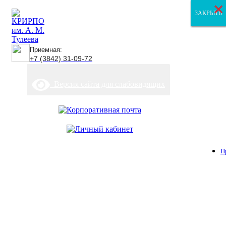
×
×
×
ЗАКРЫТЬ
ЗАКРЫТЬ
ЗАКРЫТЬ
Приемная:
+7 (3842) 31-09-72
Версия сайта для слабовидящих
П