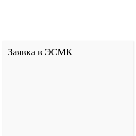
2001-
2026
© ГБУ ДПО «КРИРПО» им. А.М.
Тулеева
Разработано в «Резалт»
Заявка в ЭСМК