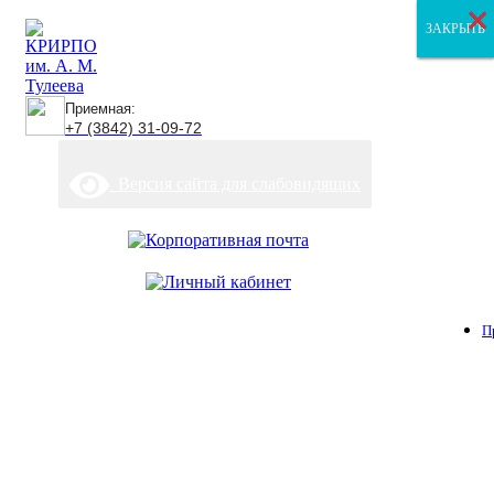
×
×
×
ЗАКРЫТЬ
ЗАКРЫТЬ
ЗАКРЫТЬ
Приемная:
+7 (3842) 31-09-72
Версия сайта для слабовидящих
П