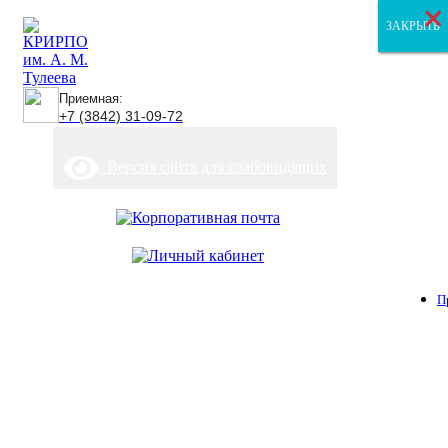
×
×
×
ЗАКРЫТЬ
ЗАКРЫТЬ
ЗАКРЫТЬ
Приемная:
+7 (3842) 31-09-72
Версия сайта для слабовидящих
П