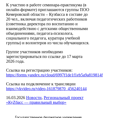
К участию в работе семинара-практикума (в
онлайн-формате) приглашаются группы ПОО
Кемеровской области – Кузбасса в составе до
20 чел., включая педагогических работников
(советника директора по воспитанию и
взаимодействию с детскими общественными
объединениями, педагога-психолога,
социального педагога, куратора учебной
группы) и волонтеров из числа обучающихся.
Группе участников необходимо
зарегистрироваться по ссылке до 17 марта
2026 года.
Ссылка на регистрацию участников:
https://forms.yandex.ru/cloud/6997f1de1f1eb5a9a819814f
Ссылка на подключение к трансляции
https://vkvideo.ru/video-161879870_456240144
16.03.2026
Новости
,
Региональный проект
«КуZбасс — правильный выбор»
Государственное бюджетное учреждение