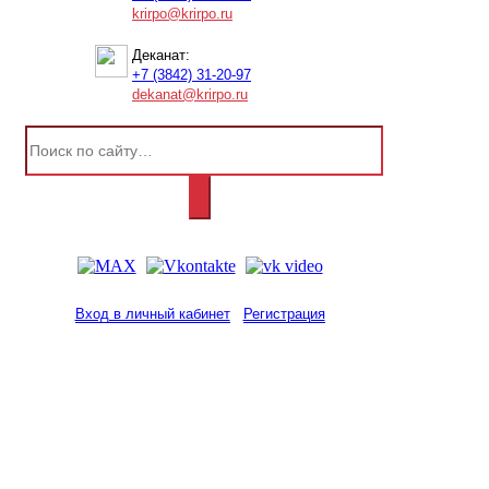
krirpo@krirpo.ru
Деканат:
+7 (3842) 31-20-97
dekanat@krirpo.ru
Вход в личный кабинет
Регистрация
2001-
2026
© ГБУ ДПО «КРИРПО» им. А.М.
Тулеева
Разработано в «Резалт»