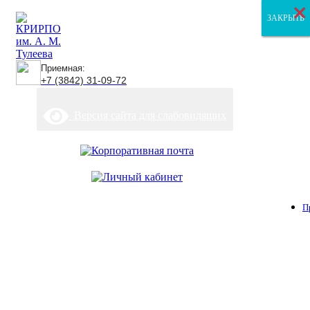
×
×
×
ЗАКРЫТЬ
ЗАКРЫТЬ
ЗАКРЫТЬ
Приемная:
+7 (3842) 31-09-72
Версия сайта для слабовидящих
П