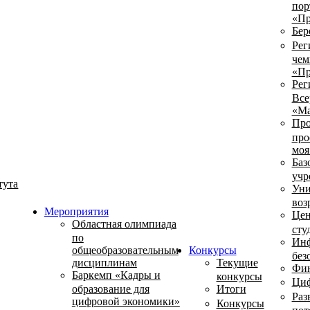
пор
«Пр
Бер
Рег
чем
«Пр
Рег
Все
«Ма
Про
про
моя
Баз
учр
тута
Уни
воз
Мероприятия
Цен
Областная олимпиада
сту
по
Инф
общеобразовательным
Конкурсы
без
дисциплинам
Текущие
Фин
Баркемп «Кадры и
конкурсы
Циф
образование для
Итоги
Раз
цифровой экономики»
Конкурсы