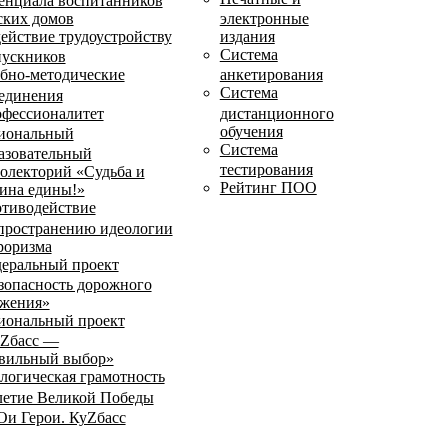
енциала воспитанников
ских домов
электронные
ействие трудоустройству
издания
Система
ускников
бно-методические
анкетирования
Система
единения
фессионалитет
дистанционного
обучения
иональный
Система
азовательный
тестирования
олекторий «Судьба и
Рейтинг ПОО
ина едины!»
тиводействие
пространению идеологии
роризма
еральный проект
зопасность дорожного
жения»
иональный проект
Zбасс —
вильный выбор»
логическая грамотность
летие Великой Победы
и Герои. КуZбасс