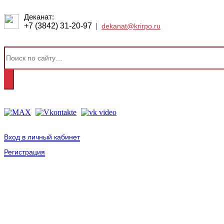
Деканат:
+7 (3842) 31-20-97
|
dekanat@krirpo.ru
Вход в личный кабинет
Регистрация
2001-
2026
© ГБУ ДПО «КРИРПО» им. А.М. Тулеева
Разработано в «Резалт»