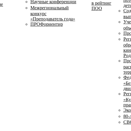
пот
Научные конференции
в рейтинг
ые
дет
Межрегиональный
ПОО
Сод
конкурс
вып
«Преподаватель года»
Уче
ПРОФориентир
объ
Про
Рег
обр
кин
Род
Про
рас
тер
Фед
«Бе
дви
Рег
«Ку
пра
Эко
80-
СВО