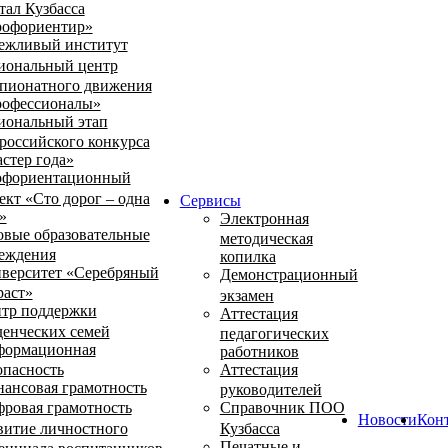
тал Кузбасса
офориентир»
ежливый институт
иональный центр
пионатного движения
офессионалы»
иональный этап
российского конкурса
стер года»
фориентационный
ект «Сто дорог – одна
Сервисы
»
Электронная
овые образовательные
методическая
еждения
копилка
верситет «Серебряный
Демонстрационный
раст»
экзамен
тр поддержки
Аттестация
денческих семей
педагогических
ормационная
работников
опасность
Аттестация
ансовая грамотность
руководителей
ровая грамотность
Справочник ПОО
Новости
Кон
витие личностного
Кузбасса
Печатные и