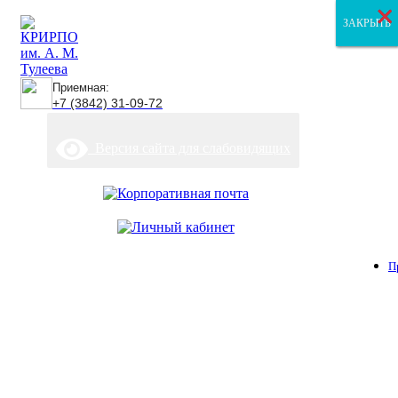
×
×
×
ЗАКРЫТЬ
ЗАКРЫТЬ
ЗАКРЫТЬ
Приемная:
+7 (3842) 31-09-72
Версия сайта для слабовидящих
П