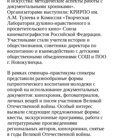
и искусства: методические аспекты работы с
документальными хрониками».
Организаторами выступили: КРИРПО им.
А.М. Тулеева и Комиссия «Творческая
Лаборатория духовно-нравственного и
просветительского кино» Союза
кинематографистов Российской Федерации.
Участниками стали учителя истории и
обществознания, советники директора по
воспитанию и взаимодействию с детскими
общественными объединениями СОШ и ПОО
г. Новокузнецка.
В рамках семинара–практикума спикеры
представили разнообразные формы
патриотического воспитания молодежи с
опорой на использование документальных
документов: кинохроник, фотоматериалов,
личных вещей и писем участников Великой
Отечественной войны. Особый интерес
вызвали следующие предложенные формы:
квесты, экскурсионные программы, работа с
литературными произведениями
региональных авторов, кинохроники, снятые
в годы Великой Отечественной войны.