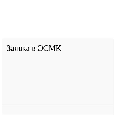
2001-
2026
© ГБУ ДПО «КРИРПО» им. А.М.
Тулеева
Разработано в «Резалт»
Заявка в ЭСМК